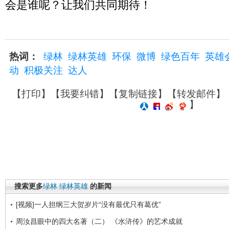
会是谁呢？让我们共同期待！
热词：
绿林
绿林英雄
环保
微博
绿色百年
英雄
动
积极关注
达人
【
打印
】【
我要纠错
】【
复制链接
】【
转发邮件
】
】
搜索更多
绿林
绿林英雄
的新闻
[视频]一人担纲三大贺岁片“没有最优只有葛优”
周汝昌眼中的四大名著（二） 《水浒传》的艺术成就