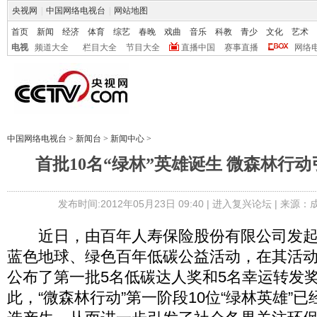
央视网
|
中国网络电视台
|
网站地图
首页
新闻
经济
体育
综艺
春晚
戏曲
音乐
科教
青少
文化
艺术
电视
频道大全
栏目大全
节目大全
直播中国
赛事直播
网络
中国网络电视台
>
新闻台
>
新闻中心
>
首批10名“绿林”英雄诞生 微森林行
发布时间:2012年05月23日 09:40 |
进入复兴论坛
| 来源：
近日，由百年人寿保险股份有限公司发起的“
蓝色地球、绿色百年低碳公益活动，在其活动
公布了第一批5名低碳达人奖和5名幸运转发
此，“微森林行动”第一阶段10位“绿林英雄”