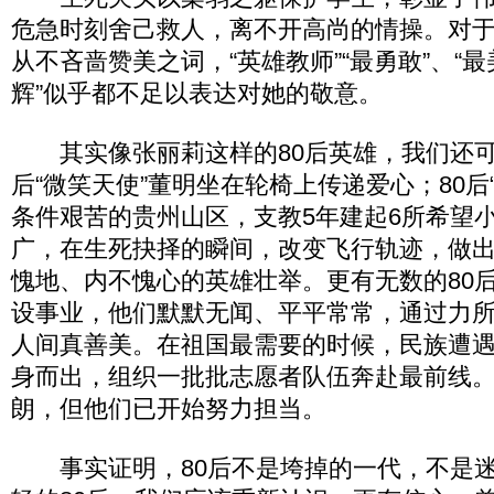
危急时刻舍己救人，离不开高尚的情操。对
从不吝啬赞美之词，“英雄教师”“最勇敢”、“最
辉”似乎都不足以表达对她的敬意。
其实像张丽莉这样的80后英雄，我们还可
后“微笑天使”董明坐在轮椅上传递爱心；80后
条件艰苦的贵州山区，支教5年建起6所希望小学
广，在生死抉择的瞬间，改变飞行轨迹，做
愧地、内不愧心的英雄壮举。更有无数的80
设事业，他们默默无闻、平平常常，通过力
人间真善美。在祖国最需要的时候，民族遭
身而出，组织一批批志愿者队伍奔赴最前线
朗，但他们已开始努力担当。
事实证明，80后不是垮掉的一代，不是迷