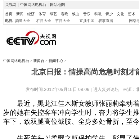
央视网
|
中国网络电视台
|
网站地图
首页
新闻
经济
体育
综艺
春晚
戏曲
音乐
科教
青少
文化
艺术
电视
频道大全
栏目大全
节目大全
直播中国
赛事直播
网络
中国网络电视台
>
新闻台
>
新闻中心
>
北京日报：情操高尚危急时刻才
发布时间:2012年05月18日 09:06 |
进入复兴论坛
| 来源：
最近，黑龙江佳木斯女教师张丽莉牵动着全
岁的她在失控客车冲向学生时，奋力将学生
车下，致双腿高位截肢、全身多处骨折，至
生死关头以柔弱之躯保护学生，彰显了伟