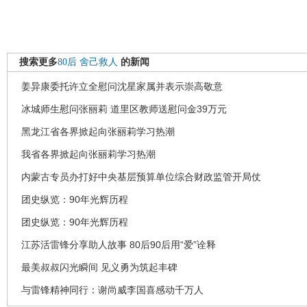
搜索更多
80后
舍己救人
的新闻
姜异康委托许立全慰问沈星家属并表示崇高敬意
冰城师生慰问张丽莉 道里区教师送慰问金39万元
黑龙江省各界掀起向张丽莉学习热潮
我省各界掀起向张丽莉学习热潮
内蒙古专员办打好中央基层预算单位综合财政监管开局仗
团史纵览：90年光辉历程
团史纵览：90年光辉历程
江苏活雷锋分享助人故事 80后90后用“爱”诠释
最美叔叔闪光瞬间 见义勇为筑起丰碑
与雷锋精神同行：谢尚威李国喜感动千万人