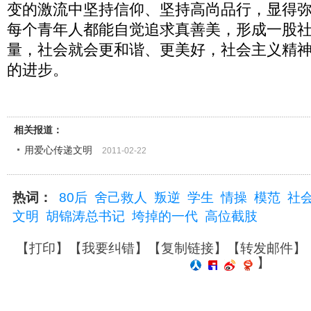
变的激流中坚持信仰、坚持高尚品行，显得
每个青年人都能自觉追求真善美，形成一股
量，社会就会更和谐、更美好，社会主义精
的进步。
相关报道：
用爱心传递文明
2011-02-22
热词：
80后
舍己救人
叛逆
学生
情操
模范
社
文明
胡锦涛总书记
垮掉的一代
高位截肢
【
打印
】【
我要纠错
】【
复制链接
】【
转发邮件
】
】