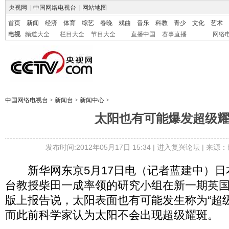
央视网
|
中国网络电视台
|
网站地图
首页
新闻
经济
体育
综艺
春晚
戏曲
音乐
科教
青少
文化
艺术
电视
频道大全
栏目大全
节目大全
直播中国
赛事直播
网络
中国网络电视台
>
新闻台
>
新闻中心
>
太阳也有可能爆发超级
发布时间:2012年05月17日 15:34 |
进入复兴论坛
| 来源：
新华网东京5月17日电（记者蓝建中）日
台教授柴田一成率领的研究小组在新一期英
版上报告说，太阳表面也有可能发生称为“超
而此前科学家认为太阳不会出现超级耀斑。