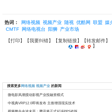
热词：
网络视频
视频产业
随视
优酷网
联盟
媒
CMTF
网络电视台
阳狮
产业市场
【
打印
】【
我要纠错
】【
复制链接
】【
转发邮件
】
】
搜索更多
网络视频
视频产业
的新闻
微电影风潮搅动影视产业投融资模式
中视典VRP12.0即将发布 主推增强现实技术
视频整合余波未平：腾讯将正式起诉PPS盗版