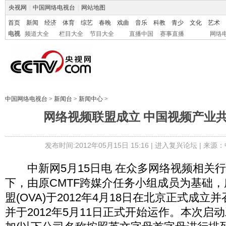
央视网
|
中国网络电视台
|
网站地图
首页
新闻
经济
体育
综艺
春晚
戏曲
音乐
科教
青少
文化
艺术
电视
频道大全
栏目大全
节目大全
直播中国
赛事直播
网络
中国网络电视台
>
新闻台
>
新闻中心
>
网络视频联盟成立 中国视频产业
发布时间:2012年05月15日 15:16 |
进入复兴论坛
| 来源：
中新网5月15日电 在众多网络视频相关
下，由原CMTF跨媒介任务小组成员为基础
盟(OVA)于2012年4月18日在北京正式成
并于2012年5月11日正式开始运作。本次启