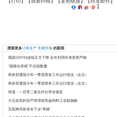
【
打印
】【
我要纠错
】【
复制链接
】【
转发邮件
】
】
搜索更多
订单生产
生猪市场
的新闻
我国3月FDI连续五月下降 全年利用外资形势严峻
“规模化养殖”不仅指数量
商务部通报今年一季度商务工作运行情况（全文）
商务部通报今年一季度商务工作运行情况（全文）
明溪：一百零二家合作社带农致富
大北农高科技严管理竖民族饲料工业新旗帜
互联网等新资本下乡“养猪”