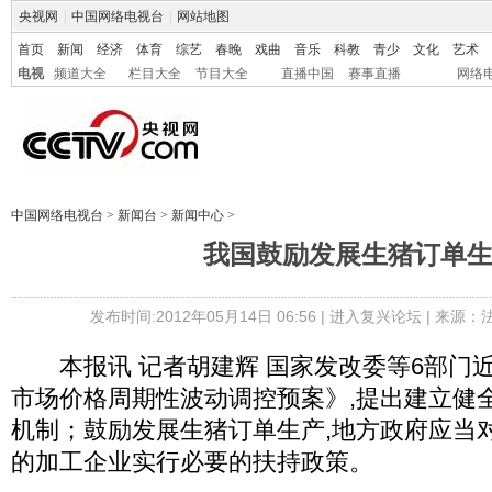
央视网
|
中国网络电视台
|
网站地图
首页
新闻
经济
体育
综艺
春晚
戏曲
音乐
科教
青少
文化
艺术
电视
频道大全
栏目大全
节目大全
直播中国
赛事直播
网络
中国网络电视台
>
新闻台
>
新闻中心
>
我国鼓励发展生猪订单
发布时间:2012年05月14日 06:56 |
进入复兴论坛
| 来源：
本报讯 记者胡建辉 国家发改委等6部门
市场价格周期性波动调控预案》,提出建立健
机制；鼓励发展生猪订单生产,地方政府应当
的加工企业实行必要的扶持政策。