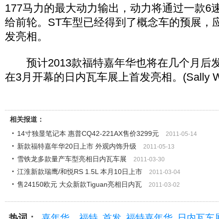
177马力的最大动力输出，动力将通过一款6
给前轮。ST车型已经得到了概念车的预展，
发亮相。
预计2013款福特嘉年华也将在几个月后
在3月开幕的日内瓦车展上首发亮相。(Sally W
相关报道：
14寸独显笔记本 惠普CQ42-221AX售价3299元
2011-05-14
新款福特嘉年华20日上市 外观内饰升级
2011-05-13
雪铁龙多款量产车型亮相日内瓦车展
2011-03-30
江淮新款瑞鹰/和悦RS 1.5L 本月10日上市
2011-03-04
售24150欧元 大众新款Tiguan亮相日内瓦
2011-03-02
热词：
嘉年华
福特
首发
福特嘉年华
日内瓦车