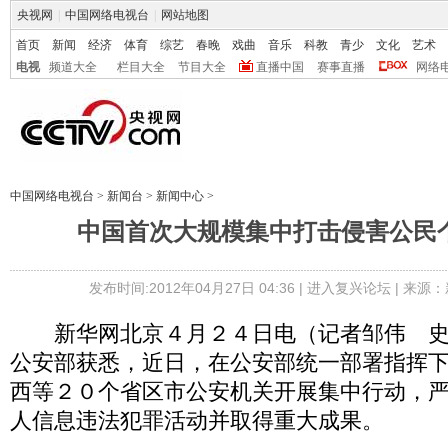
央视网
|
中国网络电视台
|
网站地图
首页
新闻
经济
体育
综艺
春晚
戏曲
音乐
科教
青少
文化
艺术
电视
频道大全
栏目大全
节目大全
直播中国
赛事直播
网络
中国网络电视台
>
新闻台
>
新闻中心
>
中国首次大规模集中打击侵害公民
发布时间:2012年04月27日 04:36 |
进入复兴论坛
| 来源：
新华网北京４月２４日电（记者邹伟 史
公安部获悉，近日，在公安部统一部署指挥
西等２０个省区市公安机关开展集中行动，
人信息违法犯罪活动并取得重大成果。