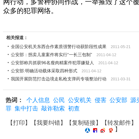
网行动，多警种协同作战，一举摧毁了这个
众多的犯罪网络。
相关报道：
全国公安机关东西合作素质强警行动获阶段性成果
2011-05-21
公安部：拐卖儿童案件将实行“一长三包制”
2011-04-12
公安部称共抓获96名瘦肉精案件犯罪嫌疑人
2011-04-12
公安部:明确活动载体采取四种形式
2011-04-12
我国开展防范打击边境走私枪支弹药专项整治行动
2011-03-31
热词：
个人信息
公民
公安机关
侵害
公安部
源
罪
集中打击
敲诈勒索
初查
【
打印
】【
我要纠错
】【
复制链接
】【
转发邮件
】
】