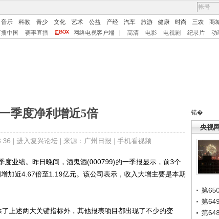
音乐
科教
青少
文化
艺术
公益
产经
汽车
旅游
健康
时尚
三农
商
直播中国
赛事直播
网络电视客户端
|
高清
电影
电视剧
纪录片
动
一季度净利增近5倍
锘�
央视
36 |
进入复兴论坛
| 来源：广州日报 |
手机看视频
绩。昨日晚间，酒鬼酒(000799)的一季报显示，前3个
润增加近4.67倍至1.19亿元。该公司表示，收入大增主要是本期
第65
第6
了上述两大关键指标外，其他报表项目都出现了不少的变
第6