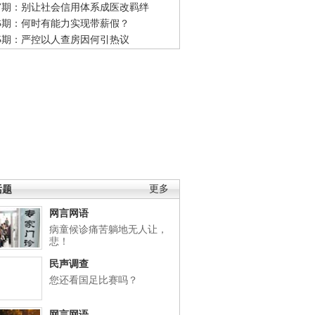
47期：别让社会信用体系成医改羁绊
46期：何时有能力实现带薪假？
45期：严控以人查房因何引热议
话题
更多
网言网语
病童候诊痛苦躺地无人让，
悲！
民声调查
您还看国足比赛吗？
网言网语