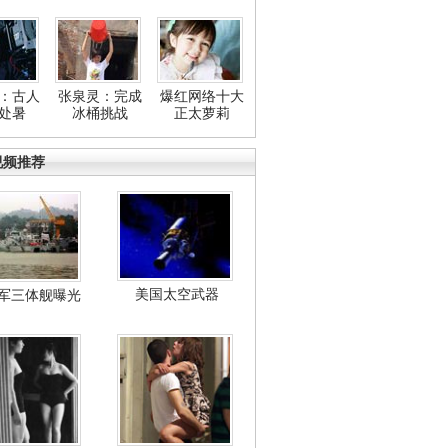
：古人
张泉灵：完成
爆红网络十大
处暑
冰桶挑战
正太萝莉
视频推荐
美国太空武器
军三体舰曝光