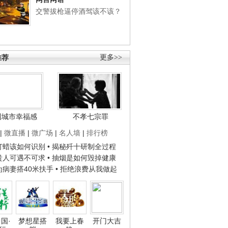
交警拔枪逼停酒驾该不该？
推荐
更多>>
国城市幸福感
不孝七宗罪
|
微直播
|
微广场
|
名人墙
|
排行榜
子打蜡该如何识别
• 揭秘歼十研制全过程
种贵人可遇不可求
• 抽烟是如何毁掉健康
人为病妻搭40米扶手
• 拒绝浪费从我做起
国·
梦想星搭
我要上春
开门大吉