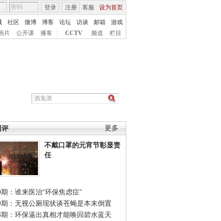
登录
注册
客服
设为首页
城
社区
微博
博客
论坛
访谈
邮箱
游戏
画片
公开课
播客
|
CCTV
频道
栏目
网评
更多
不戴口罩的元宵节彰显责
任
0期：谁来医治“环保焦虑症”
49期：无视公厕现状谈苍蝇是本末倒置
48期：环保逼出真相才能唤回碧水蓝天