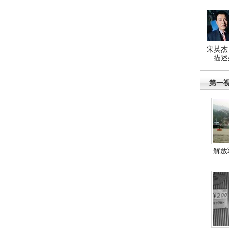
宋英杰
描述
第一
解放