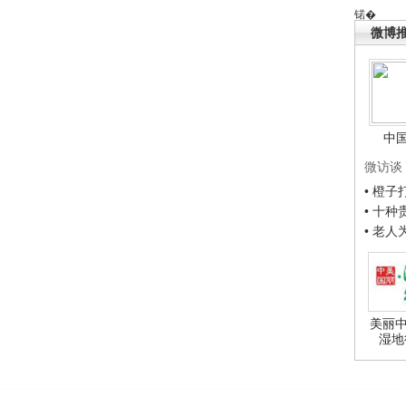
锘�
微博
中
微访谈
• 橙
• 十
• 老
美丽中
湿地