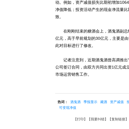
动。例如，资产减值损失比期初增加106
净值降低；投资活动产生的现金净流量比期
致。
在刚刚结束的糖酒会上，酒鬼酒副总经理范
亿元，高于早前规划的30亿元，主要是由
此对目标进行了修改。
记者注意到，近期酒鬼酒曾高调推出“洞
公司签订合同，由双方共同出资1亿元成
市场运营销售工作。
热词：
酒鬼酒
季报显示
藏酒
资产减值
可变现净值
【
打印
】【
我要纠错
】【
复制链接
】