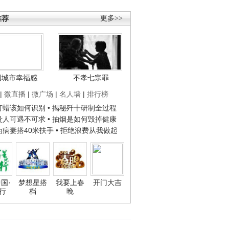
推荐
更多>>
国城市幸福感
不孝七宗罪
|
微直播
|
微广场
|
名人墙
|
排行榜
子打蜡该如何识别
• 揭秘歼十研制全过程
种贵人可遇不可求
• 抽烟是如何毁掉健康
人为病妻搭40米扶手
• 拒绝浪费从我做起
国·
梦想星搭
我要上春
开门大吉
行
档
晚