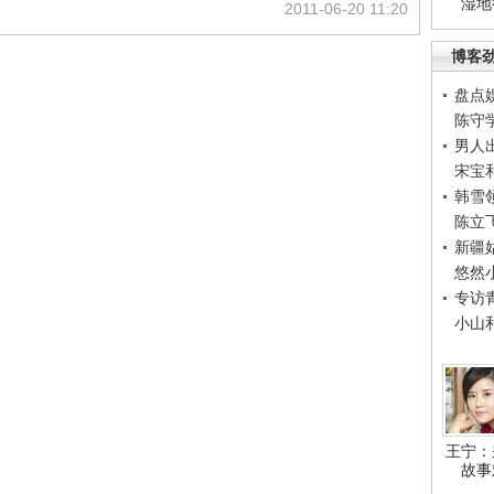
湿地
2011-06-20 11:20
博客
盘点
陈守
男人
宋宝
韩雪
陈立
新疆
悠然
专访
小山
王宁：
故事