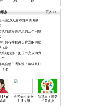
行
档
晚
劲爆点
更多 >>
娱乐圈10大衰神附体的明星
学
出轨前最好要深思的三个问题
和
领衔拥有神秘身份背景的明星
飞飞哥
姑娘迪拉娜：把压力变成动力
小卒
青奥会俏主播陈滢：年轻真好
和溪水
别人的
央视知性美女
智慧树：谨防
难讲
主播文馨
芒果皮炎