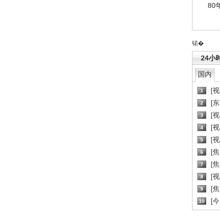
80
锘�
24小
国内
[
1
[
2
[
3
[
4
[
5
[
6
[焦
7
[
8
[
9
[
10