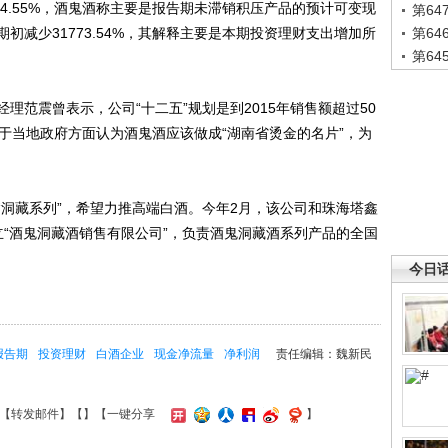
44.55%，酒鬼酒称主要是报告期未滞销积压产品的预计可变现
第6
初减少31773.54%，其解释主要是本期投资理财支出增加所
第6
第6
震曾表示，公司“十二五”规划是到2015年销售额超过50
于当地政府方面认为酒鬼酒应该做成“湖南省烫金的名片”，为
藏系列”，希望力推高端白酒。今年2月，该公司和珠海塔鑫
立“酒鬼洞藏酒销售有限公司”，负责酒鬼洞藏酒系列产品的全国
今日
报告期
投资理财
白酒企业
现金净流量
净利润
责任编辑：魏新民
【
转发邮件
】【
】
【一键分享
】