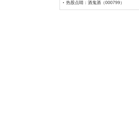
热股点睛：酒鬼酒（000799）