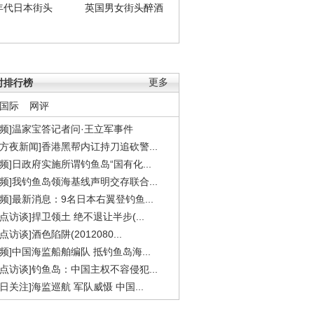
年代日本街头
英国男女街头醉酒
时排行榜
更多
国际
网评
视频]温家宝答记者问·王立军事件
东方夜新闻]香港黑帮内讧持刀追砍警...
视频]日政府实施所谓钓鱼岛“国有化...
视频]我钓鱼岛领海基线声明交存联合...
视频]最新消息：9名日本右翼登钓鱼...
焦点访谈]捍卫领土 绝不退让半步(...
点访谈]酒色陷阱(2012080...
视频]中国海监船舶编队 抵钓鱼岛海...
焦点访谈]钓鱼岛：中国主权不容侵犯...
今日关注]海监巡航 军队威慑 中国...