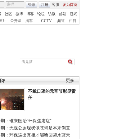
登录
注册
客服
设为首页
城
社区
微博
博客
论坛
访谈
邮箱
游戏
画片
公开课
播客
|
CCTV
频道
栏目
网评
更多
不戴口罩的元宵节彰显责
任
0期：谁来医治“环保焦虑症”
49期：无视公厕现状谈苍蝇是本末倒置
48期：环保逼出真相才能唤回碧水蓝天