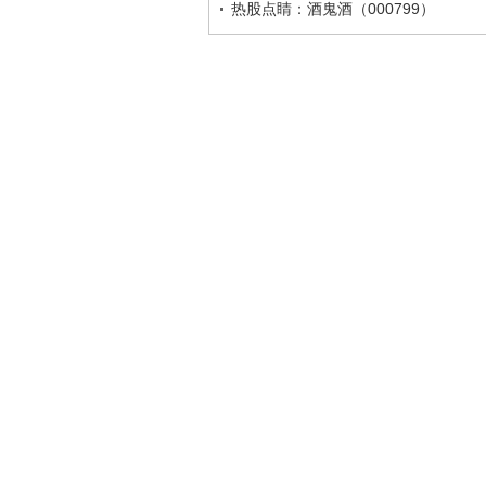
热股点睛：酒鬼酒（000799）