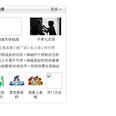
推荐
更多>>
国城市幸福感
不孝七宗罪
|
微直播
|
微广场
|
名人墙
|
排行榜
子打蜡该如何识别
• 揭秘歼十研制全过程
种贵人可遇不可求
• 抽烟是如何毁掉健康
人为病妻搭40米扶手
• 拒绝浪费从我做起
国·
梦想星搭
我要上春
开门大吉
行
档
晚