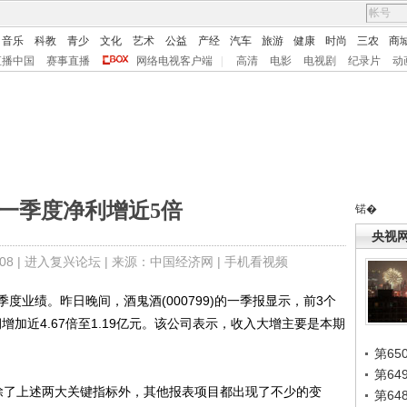
音乐
科教
青少
文化
艺术
公益
产经
汽车
旅游
健康
时尚
三农
商
直播中国
赛事直播
网络电视客户端
|
高清
电影
电视剧
纪录片
动
一季度净利增近5倍
锘�
央视
8 |
进入复兴论坛
| 来源：中国经济网 |
手机看视频
绩。昨日晚间，酒鬼酒(000799)的一季报显示，前3个
润增加近4.67倍至1.19亿元。该公司表示，收入大增主要是本期
第65
第6
了上述两大关键指标外，其他报表项目都出现了不少的变
第6