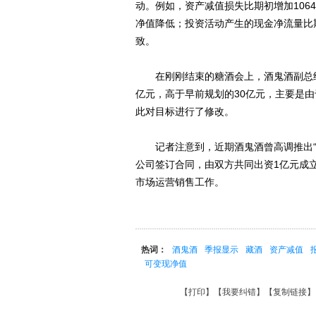
动。例如，资产减值损失比期初增加106
净值降低；投资活动产生的现金净流量比期
致。
在刚刚结束的糖酒会上，酒鬼酒副总经理范
亿元，高于早前规划的30亿元，主要是由
此对目标进行了修改。
记者注意到，近期酒鬼酒曾高调推出“洞
公司签订合同，由双方共同出资1亿元成
市场运营销售工作。
热词：
酒鬼酒
季报显示
藏酒
资产减值
可变现净值
【
打印
】【
我要纠错
】【
复制链接
】