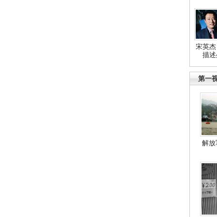
宋英杰
描述
第一
解放