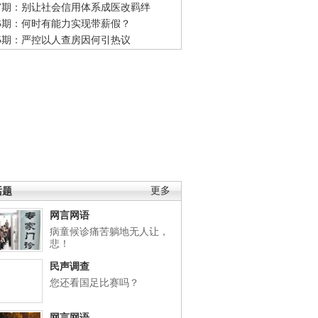
47期：别让社会信用体系成医改羁绊
46期：何时有能力实现带薪假？
45期：严控以人查房因何引热议
话题
更多
网言网语
病童候诊痛苦躺地无人让，
悲！
民声调查
您还看国足比赛吗？
网言网语