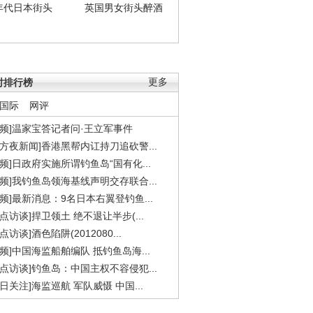
年代日本街头
英国男女街头醉酒
时排行榜
更多
国际
网评
视频]温家宝答记者问·王立军事件
东方夜新闻]香港黑帮内讧持刀追砍警...
视频]日政府实施所谓钓鱼岛“国有化...
视频]我钓鱼岛领海基线声明交存联合...
视频]最新消息：9名日本右翼登钓鱼...
焦点访谈]捍卫领土 绝不退让半步(...
点访谈]酒色陷阱(2012080...
视频]中国海监船舶编队 抵钓鱼岛海...
焦点访谈]钓鱼岛：中国主权不容侵犯...
今日关注]海监巡航 军队威慑 中国...