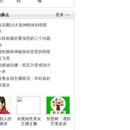
行
档
晚
劲爆点
更多 >>
娱乐圈10大衰神附体的明星
学
出轨前最好要深思的三个问题
和
领衔拥有神秘身份背景的明星
飞飞哥
姑娘迪拉娜：把压力变成动力
小卒
青奥会俏主播陈滢：年轻真好
和溪水
别人的
央视知性美女
智慧树：谨防
难讲
主播文馨
芒果皮炎