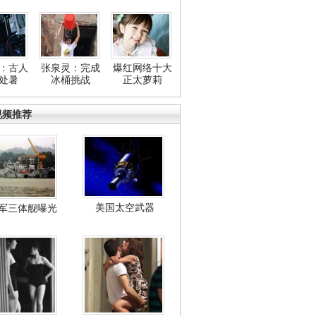
：古人
张泉灵：完成
爆红网络十大
处暑
冰桶挑战
正太萝莉
视频推荐
美国太空武器
军三体舰曝光