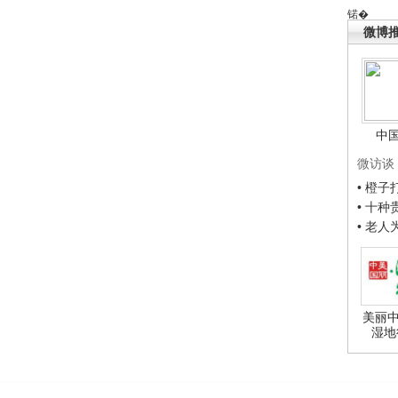
锘�
微博
中
微访谈
• 橙
• 十
• 老
美丽中
湿地