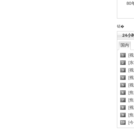
80
锘�
24小
国内
[
1
[
2
[
3
[
4
[
5
[
6
[焦
7
[
8
[
9
[
10