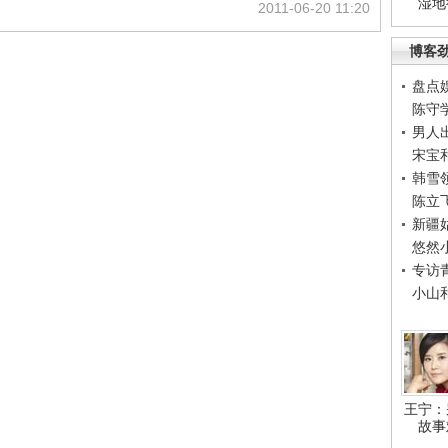
湿地
2011-06-20 11:20
博客
盘点
陈守
男人
宋宝
韩雪
陈立
新疆
悠然
专访
小山
王宁：
故事