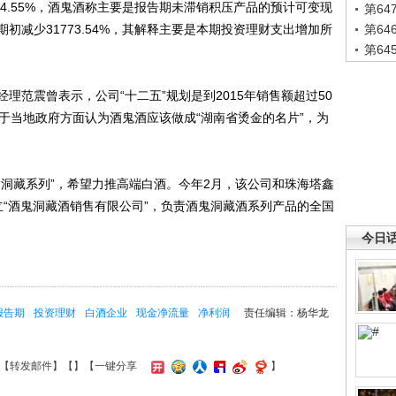
44.55%，酒鬼酒称主要是报告期未滞销积压产品的预计可变现
第6
初减少31773.54%，其解释主要是本期投资理财支出增加所
第6
第6
震曾表示，公司“十二五”规划是到2015年销售额超过50
于当地政府方面认为酒鬼酒应该做成“湖南省烫金的名片”，为
藏系列”，希望力推高端白酒。今年2月，该公司和珠海塔鑫
立“酒鬼洞藏酒销售有限公司”，负责酒鬼洞藏酒系列产品的全国
今日
报告期
投资理财
白酒企业
现金净流量
净利润
责任编辑：杨华龙
【
转发邮件
】【
】
【一键分享
】