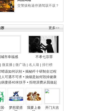
交警拔枪逼停酒驾该不该？
推荐
更多>>
国城市幸福感
不孝七宗罪
|
微直播
|
微广场
|
名人墙
|
排行榜
子打蜡该如何识别
• 揭秘歼十研制全过程
种贵人可遇不可求
• 抽烟是如何毁掉健康
人为病妻搭40米扶手
• 拒绝浪费从我做起
国·
梦想星搭
我要上春
开门大吉