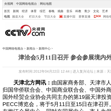
央视网
|
中国网络电视台
|
网站地图
首页
新闻
经济
体育
综艺
春晚
戏曲
音乐
科教
青少
文化
艺术
电视
频道大全
栏目大全
节目大全
直播中国
赛事直播
网络
中国网络电视台
>
新闻台
>
新闻中心
>
津洽会5月11日召开 参会参展境内外
发布时间:2012年04月22日 12:44 |
进入复兴论坛
| 来源：天
天津北方网讯：
由国家商务部、天津市
归国华侨联合会、中国商业联合会、中国外
国外经贸企业协会共同主办的第19届天津投
PECC博览会，将于5月11日至15日在津召