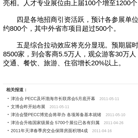
亮相。人才专业展位由上届100个增至1200
四是各地招商引资活跃，预计各参展单位
约800个，其中外省市项目超过500个。
五是综合拉动效应将充分显现。预期届时
8500家，到会客商5.5万人，观众游客30
交通、餐饮、旅游、住宿增长20%以上。
相关报道：
津洽会 PECC及环渤海市长联席会5月底开幕
2011-05-11
文博会昨开始布展
2011-05-11
津洽会暨PECC博览会将举办 各项筹备基本就绪
2011-05-10
津洽会升格国家级展会 5700个展位已各有归属
2011-04-26
2011年天津春季房交会保障房面积增4成
2011-04-16