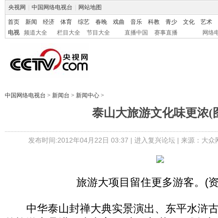
央视网
|
中国网络电视台
|
网站地图
首页
新闻
经济
体育
综艺
春晚
戏曲
音乐
科教
青少
文化
艺术
电视
频道大全
栏目大全
节目大全
直播中国
赛事直播
网络
中国网络电视台
>
新闻台
>
新闻中心
>
泰山大旅游文化味更浓(图
发布时间:2012年04月22日 03:37 |
进入复兴论坛
| 来源：大众
旅游大项目留住更多游客。(资
中华泰山封禅大典实景演出、东平水浒古