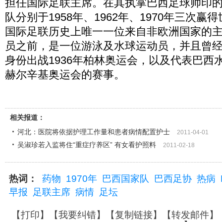
担任国际足联主席。在其执掌巴西足球帅印的
队分别于1958年、1962年、1970年三次
国际足联历史上唯一一位来自非欧洲国家的
员之前，是一位游泳及水球运动员，并且曾
身份出战1936年柏林奥运会，以及代表巴西水
赫尔辛基奥运会的赛事。
相关报道：
河北：医院将依据护理工作量和患者病情配置护士
2011-04-01
吴淑珍若入监将住“重症疗养区” 有女看护照料
2011-02-18
热词：
药物
1970年
巴西国家队
巴西足协
热病
早报
足联主席
病情
足坛
【
打印
】【
我要纠错
】【
复制链接
】【
转发邮件
】