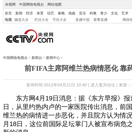
央视网
|
中国网络电视台
|
网站地图
首页
新闻
经济
体育
综艺
春晚
戏曲
音乐
科教
青少
文化
艺术
电视
频道大全
栏目大全
节目大全
直播中国
赛事直播
网络
中国网络电视台
>
新闻台
>
新闻中心
>
前FIFA主席阿维兰热病情恶化 靠
发布时间:2012年04月21日 10:40 |
进入复兴论坛
| 来源：
东方网4月19日消息：据《东方早报》报道
日，从里约热内卢的一家医院传出消息，前国
维兰热的病情进一步恶化，并且院方认为情况“
月18日，这位前国际足坛掌门人被宣布病危