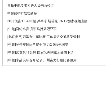
青岛中能要求相关人员书面检讨
中超第6轮“战功赫赫”
30日预告:CBA 中超 乒乓球 斯诺克 CNTV独家视频直播
[中超]两轮比赛 升班马挑落冠亚军
[北京您早]因举办中超比赛 工体周边交通将受管制
[中超]吴伟安射远角得手 富力2-0领先国安
[中超]比赛第41分钟 国安队弗朗索瓦受伤下场
[中超]李喆头球首开纪录 广州富力打破比赛僵局