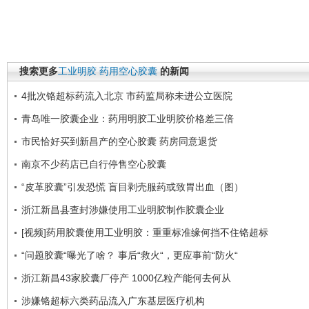
搜索更多
工业明胶
药用空心胶囊
的新闻
4批次铬超标药流入北京 市药监局称未进公立医院
青岛唯一胶囊企业：药用明胶工业明胶价格差三倍
市民恰好买到新昌产的空心胶囊 药房同意退货
南京不少药店已自行停售空心胶囊
“皮革胶囊”引发恐慌 盲目剥壳服药或致胃出血（图）
浙江新昌县查封涉嫌使用工业明胶制作胶囊企业
[视频]药用胶囊使用工业明胶：重重标准缘何挡不住铬超标
“问题胶囊“曝光了啥？ 事后“救火“，更应事前“防火“
浙江新昌43家胶囊厂停产 1000亿粒产能何去何从
涉嫌铬超标六类药品流入广东基层医疗机构