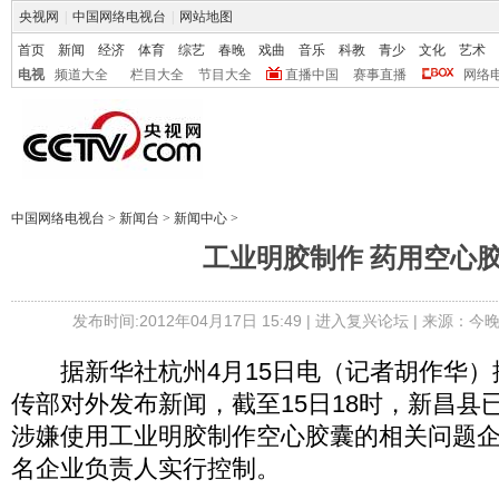
央视网
|
中国网络电视台
|
网站地图
首页
新闻
经济
体育
综艺
春晚
戏曲
音乐
科教
青少
文化
艺术
电视
频道大全
栏目大全
节目大全
直播中国
赛事直播
网络
中国网络电视台
>
新闻台
>
新闻中心
>
工业明胶制作 药用空心
发布时间:2012年04月17日 15:49 |
进入复兴论坛
| 来源：今晚
据新华社杭州4月15日电（记者胡作华）
传部对外发布新闻，截至15日18时，新昌县
涉嫌使用工业明胶制作空心胶囊的相关问题企
名企业负责人实行控制。