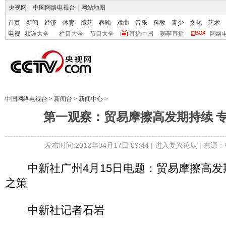
央视网
|
中国网络电视台
|
网站地图
首页
新闻
经济
体育
综艺
春晚
戏曲
音乐
科教
青少
文化
艺术
电视
频道大全
栏目大全
节目大全
直播中国
赛事直播
网络
中国网络电视台
>
新闻台
>
新闻中心
>
第一观察：贸易摩擦高发期持续 
发布时间:2012年04月17日 09:44 |
进入复兴论坛
| 来源：
中新社广州4月15日电题：贸易摩擦高发
之策
中新社记者石岩