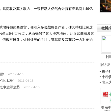
商联及其关联方、一致行动人仍然合计持有鄂武商1.49亿
增持鄂武商逼宫，便引入多位战略合作者，使其持股比例达
微博
.48%多出5个百分点，从而确保了其大股东地位。此后武商联及其
。但截至日前，针对外界的关注，鄂武商及武商联一方对要约
中
微访谈
• 橙
消停
2011-04-16
• 十
“玩太极”
2011-04-16
• 老
权之争愈演愈烈
2011-04-15
5
3
美丽中