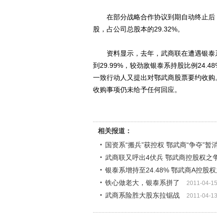
在部分战略合作协议到期自动终止后，武
股，占公司总股本的29.32%。
资料显示，去年，武商联在遭遇银泰系
到29.99%，较劲敌银泰系持股比例24
一致行动人又提出对鄂武商股票要约收购
收购事项仍未给予任何回应。
相关报道：
国资系“搬兵”获控权 鄂武商“争夺”暂
武商联又呼出4伏兵 鄂武商控股权之争
银泰系增持至24.48% 鄂武商A控股
铁心做老大，银泰系拼了
2011-04-1
武商系险胜大股东拉锯战
2011-04-1