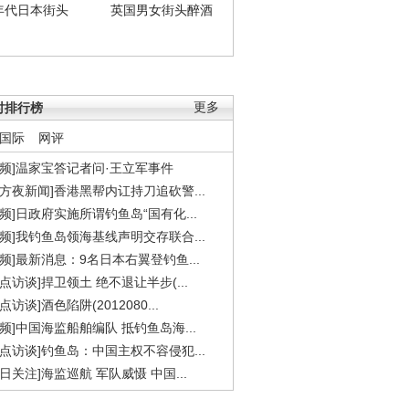
年代日本街头
英国男女街头醉酒
时排行榜
更多
国际
网评
视频]温家宝答记者问·王立军事件
东方夜新闻]香港黑帮内讧持刀追砍警...
视频]日政府实施所谓钓鱼岛“国有化...
视频]我钓鱼岛领海基线声明交存联合...
视频]最新消息：9名日本右翼登钓鱼...
焦点访谈]捍卫领土 绝不退让半步(...
点访谈]酒色陷阱(2012080...
视频]中国海监船舶编队 抵钓鱼岛海...
焦点访谈]钓鱼岛：中国主权不容侵犯...
今日关注]海监巡航 军队威慑 中国...