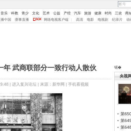
音乐
科教
青少
文化
艺术
公益
产经
汽车
旅游
健康
时尚
三农
商
直播中国
赛事直播
网络电视客户端
|
高清
电影
电视剧
纪录片
动
一年 武商联部分一致行动人散伙
锘�
央视
:48 |
进入复兴论坛
| 来源：新华网 |
手机看视频
第65
第6
第6