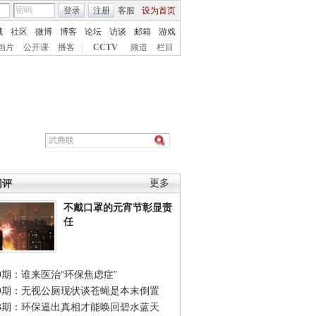
登录
注册
客服
设为首页
城
社区
微博
博客
论坛
访谈
邮箱
游戏
画片
公开课
播客
|
CCTV
频道
栏目
网评
更多
不戴口罩的元宵节彰显责
任
0期：谁来医治“环保焦虑症”
49期：无视公厕现状谈苍蝇是本末倒置
48期：环保逼出真相才能唤回碧水蓝天