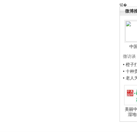
锘�
微博
中
微访谈
• 橙
• 十
• 老
美丽中
湿地