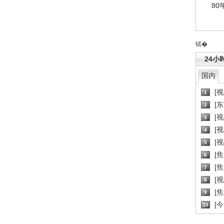
80
锘�
24小
国内
[
1
[
2
[
3
[
4
[
5
[
6
[焦
7
[
8
[
9
[
10