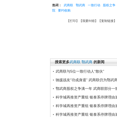
热词：
武商联
鄂武商
一致行动
股权之争
院
要约收购
【
打印
】【
我要纠错
】【
复制链接
】
搜索更多
武商联
鄂武商
的新闻
武商联与5位一致行动人“散伙”
驰援战友“功成身退” 武商联仍为鄂武
鄂武商股权之争满一年 武商联部分一
科学城再推资产重组 银泰系停牌理由
科学城再推资产重组 银泰系停牌理由
科学城再推资产重组 银泰系停牌理由