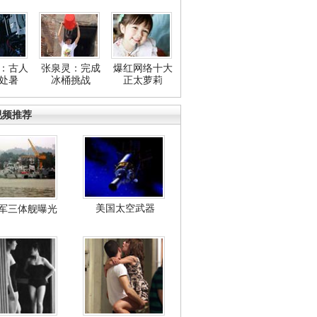
：古人
张泉灵：完成
爆红网络十大
处暑
冰桶挑战
正太萝莉
视频推荐
美国太空武器
军三体舰曝光