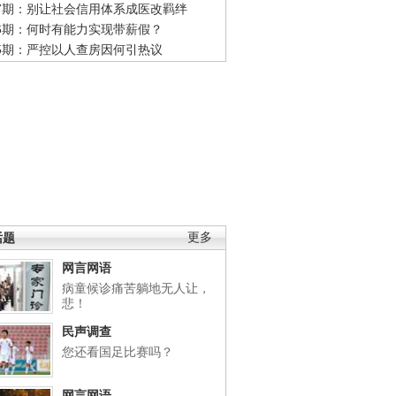
47期：别让社会信用体系成医改羁绊
46期：何时有能力实现带薪假？
45期：严控以人查房因何引热议
话题
更多
网言网语
病童候诊痛苦躺地无人让，
悲！
民声调查
您还看国足比赛吗？
网言网语