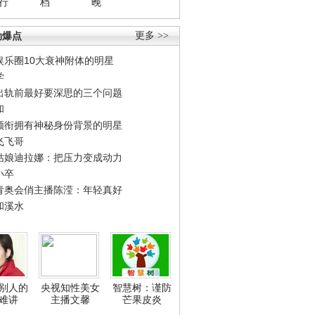
行
档
晚
劲爆点
更多 >>
娱乐圈10大衰神附体的明星
学
出轨前最好要深思的三个问题
和
领衔拥有神秘身份背景的明星
飞飞哥
姑娘迪拉娜：把压力变成动力
小卒
青奥会俏主播陈滢：年轻真好
和溪水
别人的
央视知性美女
智慧树：谨防
难讲
主播文馨
芒果皮炎