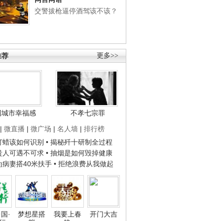
交警拔枪逼停酒驾该不该？
推荐
更多>>
国城市幸福感
不孝七宗罪
|
微直播
|
微广场
|
名人墙
|
排行榜
子打蜡该如何识别
• 揭秘歼十研制全过程
种贵人可遇不可求
• 抽烟是如何毁掉健康
人为病妻搭40米扶手
• 拒绝浪费从我做起
国·
梦想星搭
我要上春
开门大吉