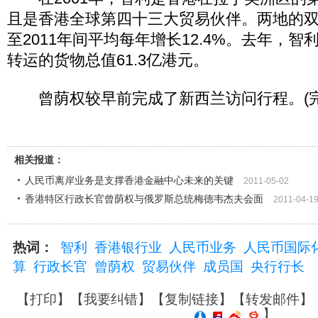
且是香港全球第四十三大贸易伙伴。两地的双边
至2011年间平均每年增长12.4%。去年，
转运的货物总值61.3亿港元。
曾荫权较早前完成了新西兰访问行程。(完
相关报道：
人民币离岸业务是支撑香港金融中心未来的关键
2011-05-02
香港特区行政长官曾荫权与俄罗斯总统梅德韦杰夫会面
2011-04-1
热词：
智利
香港银行业
人民币业务
人民币国际
算
行政长官
曾荫权
贸易伙伴
成员国
央行行长
【
打印
】【
我要纠错
】【
复制链接
】【
转发邮件
】
】