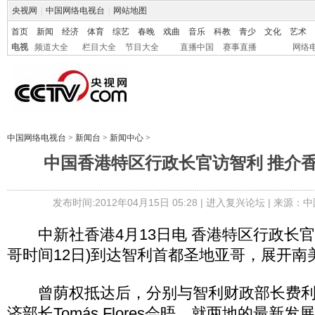
央视网
|
中国网络电视台
|
网站地图
首页
新闻
经济
体育
综艺
春晚
戏曲
音乐
科教
青少
文化
艺术
电视
频道大全
栏目大全
节目大全
直播中国
赛事直播
网络
中国网络电视台
>
新闻台
>
新闻中心
>
中国香港特区行政长官访智利 推介
发布时间:2012年04月15日 05:28 |
进入复兴论坛
| 来源：中
中新社香港4月13日电 香港特区行政长官曾
哥时间12日)到达智利首都圣地亚哥，展开南
曾荫权抵达后，分别与智利财政部长费利
济部长Tomás Flores会晤，就两地的最新