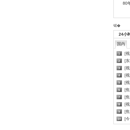
80
锘�
24小
国内
[
1
[
2
[
3
[
4
[
5
[
6
[焦
7
[
8
[
9
[
10