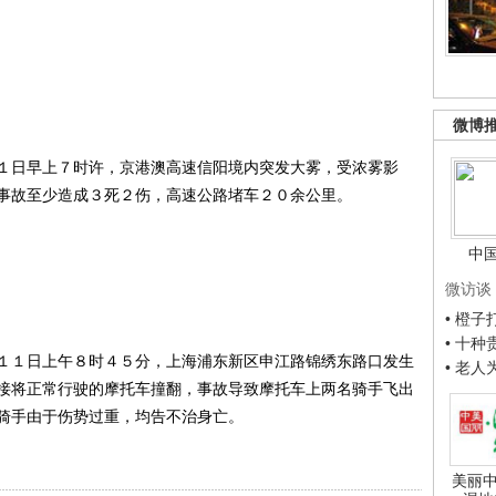
微博
日早上７时许，京港澳高速信阳境内突发大雾，受浓雾影
事故至少造成３死２伤，高速公路堵车２０余公里。
中
微访谈
• 橙
• 十
１日上午８时４５分，上海浦东新区申江路锦绣东路口发生
• 老
接将正常行驶的摩托车撞翻，事故导致摩托车上两名骑手飞出
骑手由于伤势过重，均告不治身亡。
美丽中