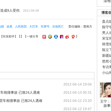
湿地
故造成9人受伤
2011-04-29
博客
盘点
晚报
追尾
人民医院
大巴车
车牌号
当场死亡
责任编辑：楚南方
陈守
男人
【
转发邮件
】【
】
【一键分享
】
宋宝
韩雪
陈立
新疆
悠然
专访
小山
2012-04-14 19:04
货车相撞事故 已致24人遇难
2012-04-13 00:31
客货车相撞事故 已致24人遇难
2012-04-12 23:20
王宁：
故事
2012-04-12 19:47