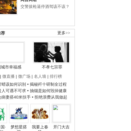
交警拔枪逼停酒驾该不该？
推荐
更多>>
国城市幸福感
不孝七宗罪
|
微直播
|
微广场
|
名人墙
|
排行榜
子打蜡该如何识别
• 揭秘歼十研制全过程
种贵人可遇不可求
• 抽烟是如何毁掉健康
人为病妻搭40米扶手
• 拒绝浪费从我做起
国·
梦想星搭
我要上春
开门大吉