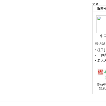
锘�
微博
中
微访谈
• 橙
• 十
• 老
美丽中
湿地