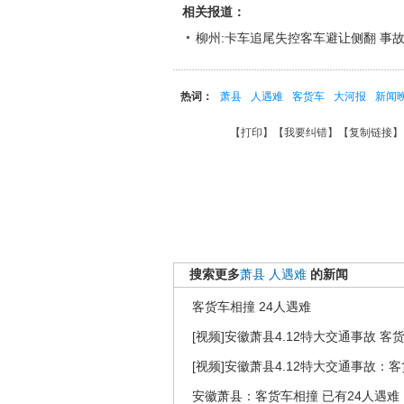
相关报道：
柳州:卡车追尾失控客车避让侧翻 事
热词：
萧县
人遇难
客货车
大河报
新闻
【
打印
】【
我要纠错
】【
复制链接
】
搜索更多
萧县
人遇难
的新闻
客货车相撞 24人遇难
[视频]安徽萧县4.12特大交通事故 客
[视频]安徽萧县4.12特大交通事故：
安徽萧县：客货车相撞 已有24人遇难