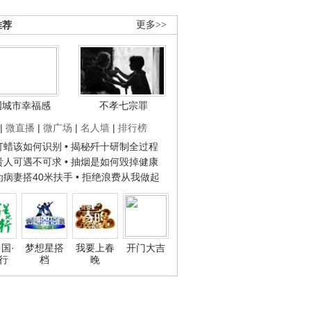
推荐
更多>>
国城市幸福感
不孝七宗罪
|
微直播
|
微广场
|
名人墙
|
排行榜
子打蜡该如何识别
• 揭秘歼十研制全过程
种贵人可遇不可求
• 抽烟是如何毁掉健康
人为病妻搭40米扶手
• 拒绝浪费从我做起
国·
梦想星搭
我要上春
开门大吉
行
档
晚