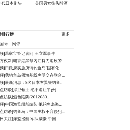
年代日本街头
英国男女街头醉酒
时排行榜
更多
国际
网评
视频]温家宝答记者问·王立军事件
东方夜新闻]香港黑帮内讧持刀追砍警...
视频]日政府实施所谓钓鱼岛“国有化...
视频]我钓鱼岛领海基线声明交存联合...
视频]最新消息：9名日本右翼登钓鱼...
焦点访谈]捍卫领土 绝不退让半步(...
点访谈]酒色陷阱(2012080...
视频]中国海监船舶编队 抵钓鱼岛海...
焦点访谈]钓鱼岛：中国主权不容侵犯...
今日关注]海监巡航 军队威慑 中国...