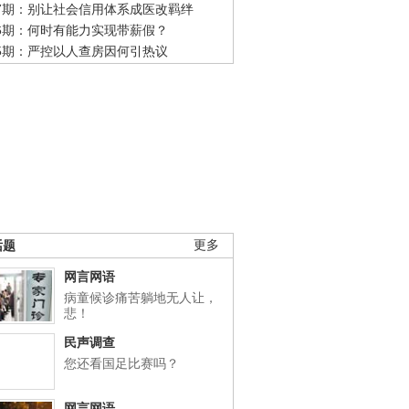
47期：别让社会信用体系成医改羁绊
46期：何时有能力实现带薪假？
45期：严控以人查房因何引热议
话题
更多
网言网语
病童候诊痛苦躺地无人让，
悲！
民声调查
您还看国足比赛吗？
网言网语