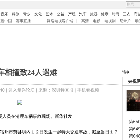
音乐
科教
青少
文化
艺术
公益
产经
汽车
旅游
健康
时尚
三农
商
直播中国
赛事直播
网络电视客户端
|
高清
电影
电视剧
纪录片
动
车相撞致24人遇难
锘�
央视
0 |
进入复兴论坛
| 来源：深圳特区报 |
手机看视频
援人员在清理车祸事故现场。新华社发
第65
第6
宿州市萧县境内１２日发生一起特大交通事故，截至当日１７
第6