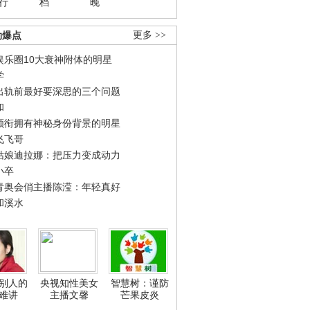
行
档
晚
劲爆点
更多 >>
娱乐圈10大衰神附体的明星
学
出轨前最好要深思的三个问题
和
领衔拥有神秘身份背景的明星
飞飞哥
姑娘迪拉娜：把压力变成动力
小卒
青奥会俏主播陈滢：年轻真好
和溪水
别人的
央视知性美女
智慧树：谨防
难讲
主播文馨
芒果皮炎