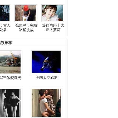
：古人
张泉灵：完成
爆红网络十大
处暑
冰桶挑战
正太萝莉
视频推荐
美国太空武器
军三体舰曝光