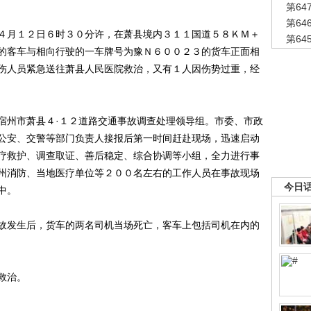
第6
第6
月１２日６时３０分许，在萧县境内３１１国道５８ＫＭ＋
第6
的客车与相向行驶的一车牌号为豫Ｎ６００２３的货车正面相
伤人员紧急送往萧县人民医院救治，又有１人因伤势过重，经
州市萧县４·１２道路交通事故调查处理领导组。市委、市政
公安、交警等部门负责人接报后第一时间赶赴现场，迅速启动
疗救护、调查取证、善后稳定、综合协调等小组，全力进行事
州消防、当地医疗单位等２００名左右的工作人员在事故现场
今日
中。
发生后，货车的两名司机当场死亡，客车上包括司机在内的
救治。