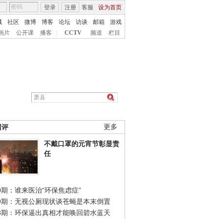
登录
注册
客服
设为首页
城
社区
微博
博客
论坛
访谈
邮箱
游戏
画片
公开课
播客
|
CCTV
频道
栏目
网评
更多
不戴口罩的元宵节彰显责
任
0期：谁来医治“环保焦虑症”
49期：无视公厕现状谈苍蝇是本末倒置
48期：环保逼出真相才能唤回碧水蓝天