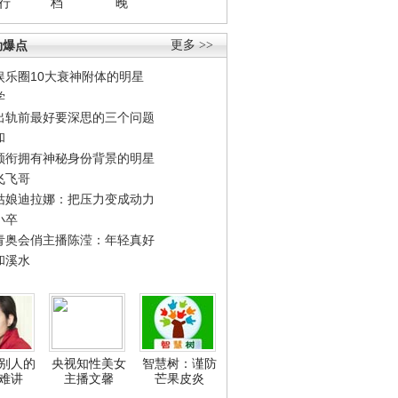
行
档
晚
劲爆点
更多 >>
娱乐圈10大衰神附体的明星
学
出轨前最好要深思的三个问题
和
领衔拥有神秘身份背景的明星
飞飞哥
姑娘迪拉娜：把压力变成动力
小卒
青奥会俏主播陈滢：年轻真好
和溪水
别人的
央视知性美女
智慧树：谨防
难讲
主播文馨
芒果皮炎