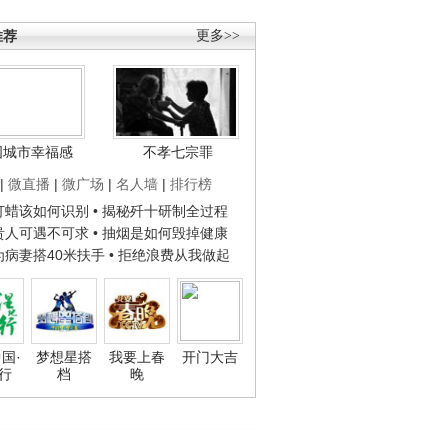
推荐
更多>>
国城市幸福感
不孝七宗罪
|
微直播
|
微广场
|
名人墙
|
排行榜
子打蜡该如何识别
• 揭秘歼十研制全过程
种贵人可遇不可求
• 抽烟是如何毁掉健康
人为病妻搭40米扶手
• 拒绝浪费从我做起
国·
梦想星搭
我要上春
开门大吉
行
档
晚