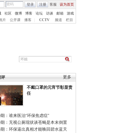
登录
注册
客服
设为首页
城
社区
微博
博客
论坛
访谈
邮箱
游戏
画片
公开课
播客
|
CCTV
频道
栏目
网评
更多
不戴口罩的元宵节彰显责
任
0期：谁来医治“环保焦虑症”
49期：无视公厕现状谈苍蝇是本末倒置
48期：环保逼出真相才能唤回碧水蓝天