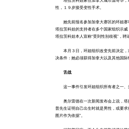
塔拉茨科娃家住加拿大城市温哥华，现
性，１９岁接受变性手术。
她先前报名参加加拿大赛区的环姐赛事
塔拉茨科娃的支持者在多个国家组织示威
塔拉茨科娃本人宣称“受到性别歧视”，聘
本月３日，环姐组织改变先前决定，准
决条件：她必须获得加拿大以及其他国际
舌战
这一事件引发环姐组织所有者之一、美
奥尔雷德在一次新闻发布会上说，塔拉
普先生证明自己出生时就是男性，或要求
图片作为依据”。