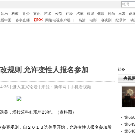
音乐
科教
青少
文化
艺术
公益
产经
汽车
旅游
健康
时尚
三农
商
直播中国
赛事直播
网络电视客户端
|
高清
电影
电视剧
纪录片
动
”改规则 允许变性人报名参加
锘�
央视
:36 |
进入复兴论坛
| 来源：新华网 |
手机看视频
选美，塔拉茨科娃现年23岁。（资料图）
第65
第6
变参赛规则，自２０１３选美季开始，允许变性人报名参加所
第6