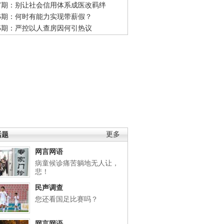
47期：别让社会信用体系成医改羁绊
46期：何时有能力实现带薪假？
45期：严控以人查房因何引热议
话题
更多
网言网语
病童候诊痛苦躺地无人让，
悲！
民声调查
您还看国足比赛吗？
网言网语