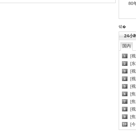
80
锘�
24小
国内
[
1
[
2
[
3
[
4
[
5
[
6
[焦
7
[
8
[
9
[
10