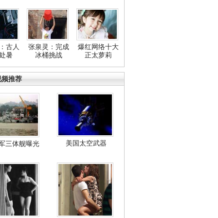
：古人
张泉灵：完成
爆红网络十大
处暑
冰桶挑战
正太萝莉
视频推荐
美国太空武器
军三体舰曝光