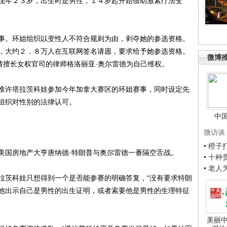
年２３岁，出生时是男性，１４岁起开始借助激素疗法变
。环姐组织以变性人不符合规则为由，剥夺她的参选资格。
，大约２．８万人在互联网签名请愿，要求给予她参选资格。
微博
请擅长女权官司的律师格洛丽亚·奥尔雷德为自己维权。
许塔拉茨科娃参加今年加拿大赛区的环姐赛事，同时设定先
组织对性别的法律认可。
中
微访谈
• 橙
国房地产大亨唐纳德·特朗普与奥尔雷德一番隔空舌战。
• 十
• 老
茨科娃只想得到一个是否能参赛的明确答复，“没有要求特朗
他出示自己是男性的出生证明，或者索要他是男性的生理特征
美丽中