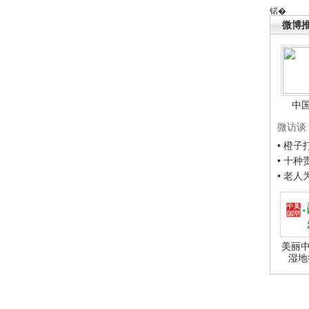
锘�
微博
中
微访谈
• 橙
• 十
• 老
美丽中
湿地