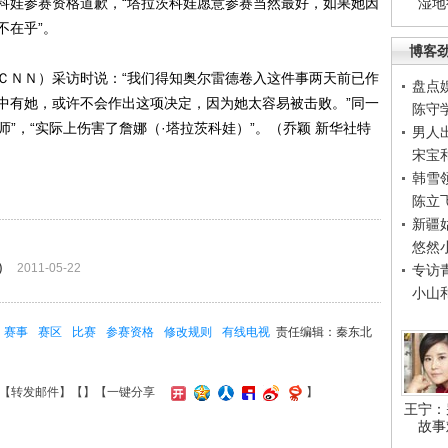
娃参赛资格道歉，“塔拉茨科娃愿意参赛当然最好，如果她因
湿地
不在乎”。
博客
ＮＮ）采访时说：“我们得知奥尔雷德卷入这件事两天前已作
盘点
中有她，或许不会作出这项决定，因为她太容易被击败。”同一
陈守
师”，“实际上伤害了詹娜（·塔拉茨科娃）”。（乔颖 新华社特
男人
宋宝
韩雪
陈立
新疆
悠然
)
2011-05-22
专访
小山
赛事
赛区
比赛
参赛资格
修改规则
有线电视
责任编辑：秦东北
【
转发邮件
】【
】
【一键分享
】
王宁：
故事