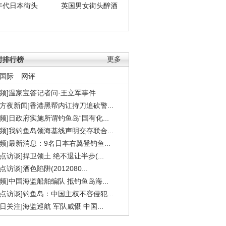
年代日本街头
英国男女街头醉酒
时排行榜
更多
国际
网评
视频]温家宝答记者问·王立军事件
东方夜新闻]香港黑帮内讧持刀追砍警...
视频]日政府实施所谓钓鱼岛“国有化...
视频]我钓鱼岛领海基线声明交存联合...
视频]最新消息：9名日本右翼登钓鱼...
焦点访谈]捍卫领土 绝不退让半步(...
点访谈]酒色陷阱(2012080...
视频]中国海监船舶编队 抵钓鱼岛海...
焦点访谈]钓鱼岛：中国主权不容侵犯...
今日关注]海监巡航 军队威慑 中国...