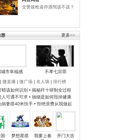
交警拔枪逼停酒驾该不该？
推荐
更多>>
国城市幸福感
不孝七宗罪
|
微直播
|
微广场
|
名人墙
|
排行榜
子打蜡该如何识别
• 揭秘歼十研制全过程
种贵人可遇不可求
• 抽烟是如何毁掉健康
人为病妻搭40米扶手
• 拒绝浪费从我做起
国·
梦想星搭
我要上春
开门大吉