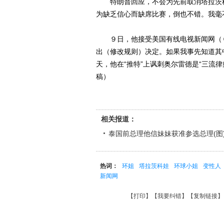
特朗普回应，不会为先前取消塔拉茨科
为缺乏信心而缺席比赛，倒也不错。我毫
９日，他接受美国有线电视新闻网（Ｃ
出（修改规则）决定。如果我事先知道其
天，他在“推特”上讽刺奥尔雷德是“三流律
稿）
相关报道：
泰国前总理他信妹妹获准参选总理(图
热词：
环姐
塔拉茨科娃
环球小姐
变性人
新闻网
【
打印
】【
我要纠错
】【
复制链接
】