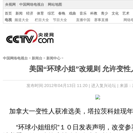
央视网
|
中国网络电视台
|
网站地图
首页
新闻
经济
体育
综艺
春晚
戏曲
音乐
科教
青少
文化
艺术
电视
频道大全
栏目大全
节目大全
直播中国
赛事直播
网络
中国网络电视台
>
新闻台
>
新闻中心
>
美国“环球小姐”改规则 允许变
发布时间:2012年04月13日 11:20 |
进入复兴论坛
| 来源：
加拿大一变性人获准选美，塔拉茨科娃现年
“环球小姐组织”１０日发表声明，改变参