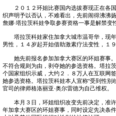
２０１２环姐比赛国内选拔赛现正在各国
织声明予以否认，不难看出，先前闹得沸沸
詹娜·塔拉茨科娃争取参赛资格一事是解禁变
塔拉茨科娃家住加拿大城市温哥华，现年
男性，１４岁起开始借助激素疗法变性，１
她先前报名参加加拿大赛区的环姐赛事。
不符合规则为由，剥夺她的参选资格。塔拉
个国家组织示威，大约２．８万人在互联网
她参选资格。塔拉茨科娃本人宣称“受到性别
官司的律师格洛丽亚·奥尔雷德为自己维权。
本月３日，环姐组织改变先前决定，准许
年加拿大赛区的环姐赛事，同时设定先决条