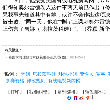
９日，他接受美国有线电视新闻网（ＣＮ
们得知奥尔雷德卷入这件事两天前已作出（
果我事先知道其中有她，或许不会作出这项
被击败。”同一天，他在“推特”上讽刺奥尔雷德
上伤害了詹娜（·塔拉茨科娃）”。（乔颖 新
相关报道：
泰国前总理他信妹妹获准参选总理(图)
2011-05-22
热词：
环姐
塔拉茨科娃
环球小姐
变性人
赛事
参赛资格
修改规则
有线电视新闻网
【
打印
】【
我要纠错
】【
复制链接
】【
转发邮件
】
】