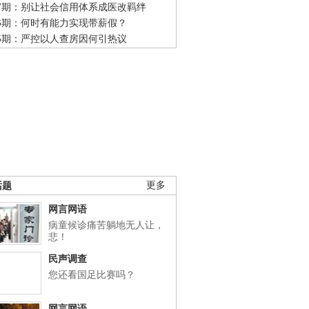
47期：别让社会信用体系成医改羁绊
46期：何时有能力实现带薪假？
45期：严控以人查房因何引热议
话题
更多
网言网语
病童候诊痛苦躺地无人让，
悲！
民声调查
您还看国足比赛吗？
网言网语