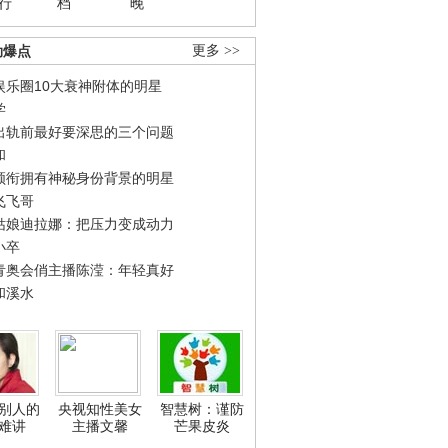
行
档
晚
劲爆点
更多 >>
娱乐圈10大衰神附体的明星
学
出轨前最好要深思的三个问题
和
领衔拥有神秘身份背景的明星
飞飞哥
姑娘迪拉娜：把压力变成动力
小卒
青奥会俏主播陈滢：年轻真好
和溪水
别人的
央视知性美女
智慧树：谨防
难讲
主播文馨
芒果皮炎