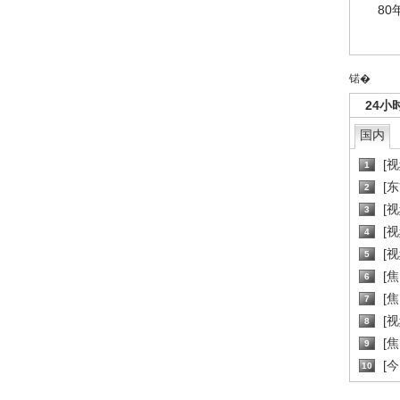
80
锘�
24小
国内
[
1
[
2
[
3
[
4
[
5
[
6
[焦
7
[
8
[
9
[
10