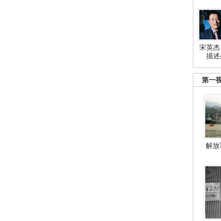
宋英杰
描述
第一
解放