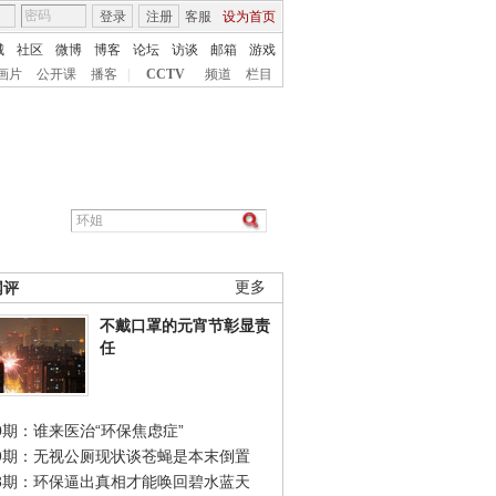
登录
注册
客服
设为首页
城
社区
微博
博客
论坛
访谈
邮箱
游戏
画片
公开课
播客
|
CCTV
频道
栏目
网评
更多
不戴口罩的元宵节彰显责
任
0期：谁来医治“环保焦虑症”
49期：无视公厕现状谈苍蝇是本末倒置
48期：环保逼出真相才能唤回碧水蓝天