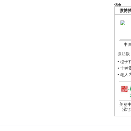
锘�
微博
中
微访谈
• 橙
• 十
• 老
美丽中
湿地