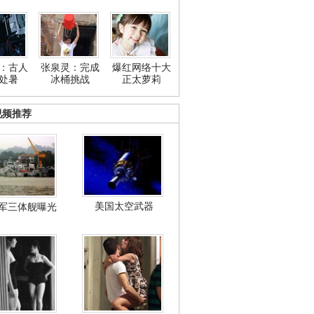
：古人
张泉灵：完成
爆红网络十大
处暑
冰桶挑战
正太萝莉
视频推荐
美国太空武器
军三体舰曝光