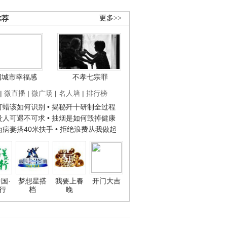
推荐
更多>>
国城市幸福感
不孝七宗罪
|
微直播
|
微广场
|
名人墙
|
排行榜
子打蜡该如何识别
• 揭秘歼十研制全过程
种贵人可遇不可求
• 抽烟是如何毁掉健康
人为病妻搭40米扶手
• 拒绝浪费从我做起
国·
梦想星搭
我要上春
开门大吉
行
档
晚