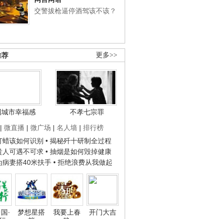
交警拔枪逼停酒驾该不该？
推荐
更多>>
国城市幸福感
不孝七宗罪
|
微直播
|
微广场
|
名人墙
|
排行榜
子打蜡该如何识别
• 揭秘歼十研制全过程
种贵人可遇不可求
• 抽烟是如何毁掉健康
人为病妻搭40米扶手
• 拒绝浪费从我做起
国·
梦想星搭
我要上春
开门大吉