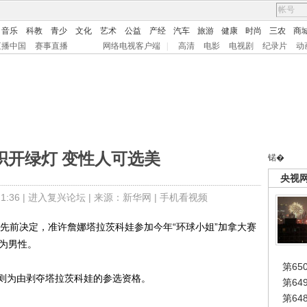
音乐
科教
青少
文化
艺术
公益
产经
汽车
旅游
健康
时尚
三农
商
直播中国
赛事直播
网络电视客户端
|
高清
电影
电视剧
纪录片
动
织开绿灯 变性人可选美
锘�
央视
:36 |
进入复兴论坛
| 来源：新华网 |
手机看视频
先前决定，准许詹娜塔拉茨科娃参加今年“环球小姐”加拿大赛
时为男性。
第65
为由剥夺塔拉茨科娃的参选资格。
第6
第6