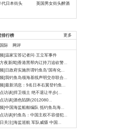
年代日本街头
英国男女街头醉酒
时排行榜
更多
国际
网评
视频]温家宝答记者问·王立军事件
东方夜新闻]香港黑帮内讧持刀追砍警...
视频]日政府实施所谓钓鱼岛“国有化...
视频]我钓鱼岛领海基线声明交存联合...
视频]最新消息：9名日本右翼登钓鱼...
焦点访谈]捍卫领土 绝不退让半步(...
点访谈]酒色陷阱(2012080...
视频]中国海监船舶编队 抵钓鱼岛海...
焦点访谈]钓鱼岛：中国主权不容侵犯...
今日关注]海监巡航 军队威慑 中国...