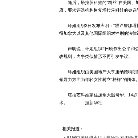
随后，塔拉茨科娃的“粉丝”在美国、加
愿，要求评选机构恢复塔拉茨科娃的参选
环姐组织3日发布声明：“准许詹娜塔拉
得加拿大以及其他国际组织对性别的法律
声明说，环姐组织2日晚作出公平和公
改规则，力争类似情形不再引发争议。
环姐组织由美国地产大亨唐纳德特朗普
领导力方面为年轻女性树立“榜样”的团体
塔拉茨科娃家住加拿大温哥华。14岁起
术。 据新华社
相关报道：
61届中国环球小姐大赛始动 靳羽西