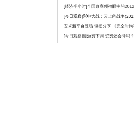
[经济半小时]全国政商领袖眼中的2012（二
[今日观察]彩电大战：云上的战争(2012
安卓新平台登场 轻松分享 《完全时尚手册
[今日观察]漫游费下调 资费还会降吗？（