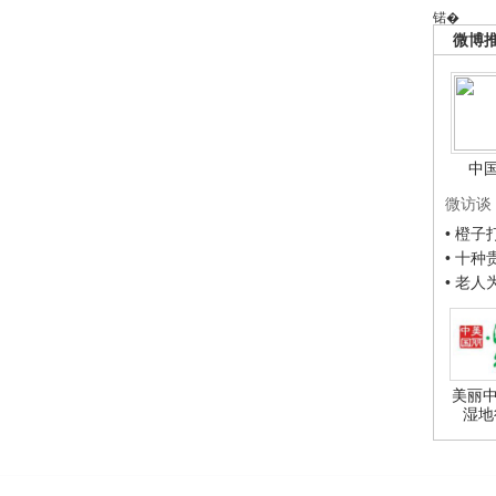
锘�
微博
中
微访谈
• 橙
• 十
• 老
美丽中
湿地