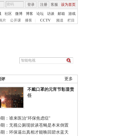
登录
注册
客服
设为首页
城
社区
微博
博客
论坛
访谈
邮箱
游戏
画片
公开课
播客
|
CCTV
频道
栏目
网评
更多
不戴口罩的元宵节彰显责
任
0期：谁来医治“环保焦虑症”
49期：无视公厕现状谈苍蝇是本末倒置
48期：环保逼出真相才能唤回碧水蓝天