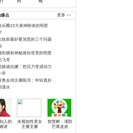
行
档
晚
劲爆点
更多 >>
娱乐圈10大衰神附体的明星
学
出轨前最好要深思的三个问题
和
领衔拥有神秘身份背景的明星
飞飞哥
姑娘迪拉娜：把压力变成动力
小卒
青奥会俏主播陈滢：年轻真好
和溪水
别人的
央视知性美女
智慧树：谨防
难讲
主播文馨
芒果皮炎