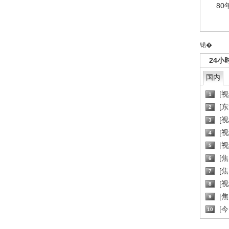
80
锘�
24小
国内
[
1
[
2
[
3
[
4
[
5
[
6
[焦
7
[
8
[
9
[
10