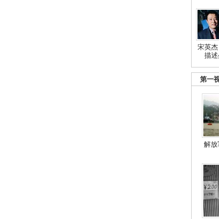
宋英杰
描述
第一
解放