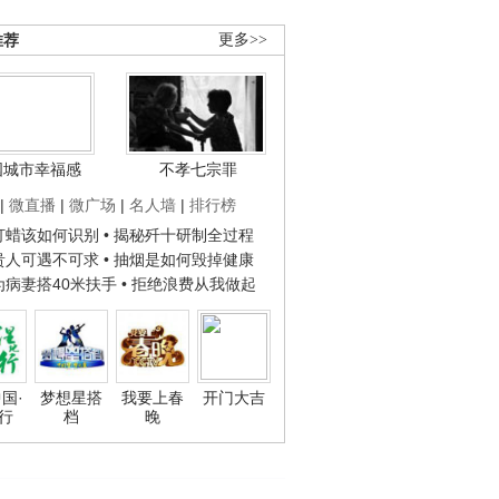
推荐
更多>>
国城市幸福感
不孝七宗罪
|
微直播
|
微广场
|
名人墙
|
排行榜
子打蜡该如何识别
• 揭秘歼十研制全过程
种贵人可遇不可求
• 抽烟是如何毁掉健康
人为病妻搭40米扶手
• 拒绝浪费从我做起
国·
梦想星搭
我要上春
开门大吉
行
档
晚