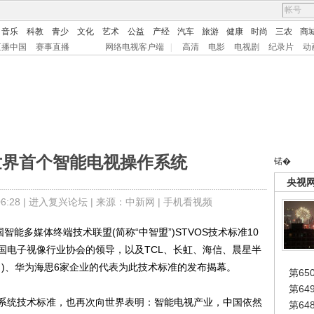
音乐
科教
青少
文化
艺术
公益
产经
汽车
旅游
健康
时尚
三农
商
直播中国
赛事直播
网络电视客户端
|
高清
电影
电视剧
纪录片
动
世界首个智能电视操作系统
锘�
央视
:28 |
进入复兴论坛
| 来源：中新网 |
手机看视频
智能多媒体终端技术联盟(简称“中智盟”)STVOS技术标准10
国电子视像行业协会的领导，以及TCL、长虹、海信、晨星半
k Inc。)、华为海思6家企业的代表为此技术标准的发布揭幕。
第65
第6
统技术标准，也再次向世界表明：智能电视产业，中国依然
第6