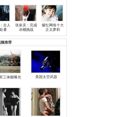
：古人
张泉灵：完成
爆红网络十大
处暑
冰桶挑战
正太萝莉
视频推荐
美国太空武器
军三体舰曝光