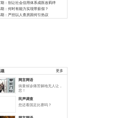
47期：别让社会信用体系成医改羁绊
46期：何时有能力实现带薪假？
45期：严控以人查房因何引热议
话题
更多
网言网语
病童候诊痛苦躺地无人让，
悲！
民声调查
您还看国足比赛吗？
网言网语