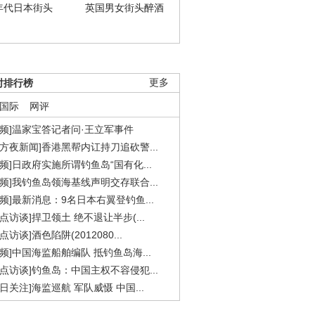
年代日本街头
英国男女街头醉酒
时排行榜
更多
国际
网评
视频]温家宝答记者问·王立军事件
东方夜新闻]香港黑帮内讧持刀追砍警...
视频]日政府实施所谓钓鱼岛“国有化...
视频]我钓鱼岛领海基线声明交存联合...
视频]最新消息：9名日本右翼登钓鱼...
焦点访谈]捍卫领土 绝不退让半步(...
点访谈]酒色陷阱(2012080...
视频]中国海监船舶编队 抵钓鱼岛海...
焦点访谈]钓鱼岛：中国主权不容侵犯...
今日关注]海监巡航 军队威慑 中国...