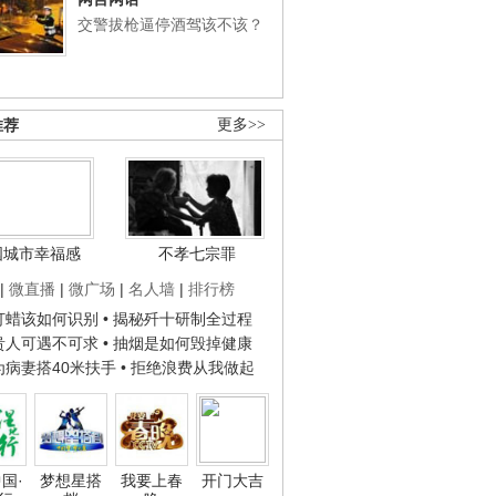
交警拔枪逼停酒驾该不该？
推荐
更多>>
国城市幸福感
不孝七宗罪
|
微直播
|
微广场
|
名人墙
|
排行榜
子打蜡该如何识别
• 揭秘歼十研制全过程
种贵人可遇不可求
• 抽烟是如何毁掉健康
人为病妻搭40米扶手
• 拒绝浪费从我做起
国·
梦想星搭
我要上春
开门大吉