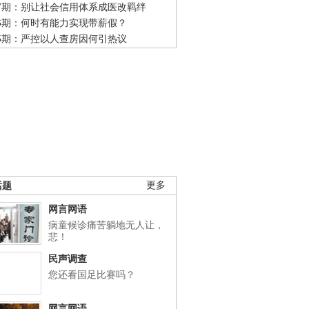
47期：别让社会信用体系成医改羁绊
46期：何时有能力实现带薪假？
45期：严控以人查房因何引热议
话题
更多
网言网语
病童候诊痛苦躺地无人让，
悲！
民声调查
您还看国足比赛吗？
网言网语