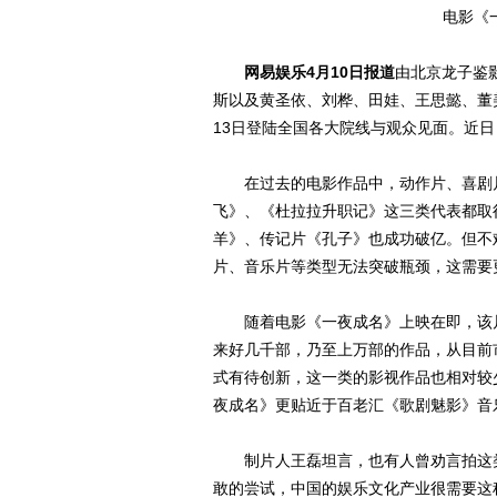
电影《
网易娱乐4月10日报道
由北京龙子鉴
斯以及黄圣依、刘桦、田娃、王思懿、董
13日登陆全国各大院线与观众见面。近
在过去的电影作品中，动作片、喜剧片
飞》、《杜拉拉升职记》这三类代表都取
羊》、传记片《孔子》也成功破亿。但不
片、音乐片等类型无法突破瓶颈，这需要
随着电影《一夜成名》上映在即，该片
来好几千部，乃至上万部的作品，从目前
式有待创新，这一类的影视作品也相对较
夜成名》更贴近于百老汇《歌剧魅影》音
制片人王磊坦言，也有人曾劝言拍这类
敢的尝试，中国的娱乐文化产业很需要这