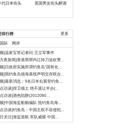
年代日本街头
英国男女街头醉酒
时排行榜
更多
国际
网评
视频]温家宝答记者问·王立军事件
东方夜新闻]香港黑帮内讧持刀追砍警...
视频]日政府实施所谓钓鱼岛“国有化...
视频]我钓鱼岛领海基线声明交存联合...
视频]最新消息：9名日本右翼登钓鱼...
焦点访谈]捍卫领土 绝不退让半步(...
点访谈]酒色陷阱(2012080...
视频]中国海监船舶编队 抵钓鱼岛海...
焦点访谈]钓鱼岛：中国主权不容侵犯...
今日关注]海监巡航 军队威慑 中国...