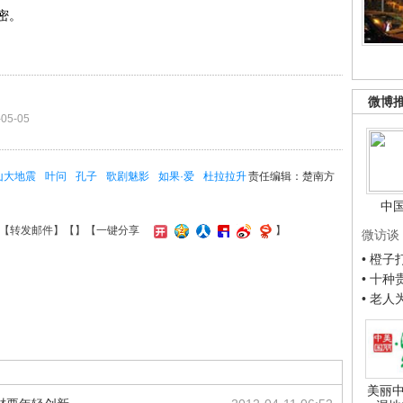
密。
微博
-05-05
山大地震
叶问
孔子
歌剧魅影
如果·爱
杜拉拉升
责任编辑：楚南方
中
【
转发邮件
】【
】
【一键分享
】
微访谈
• 橙
• 十
• 老
美丽中