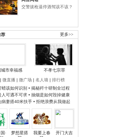
交警拔枪逼停酒驾该不该？
推荐
更多>>
国城市幸福感
不孝七宗罪
|
微直播
|
微广场
|
名人墙
|
排行榜
子打蜡该如何识别
• 揭秘歼十研制全过程
种贵人可遇不可求
• 抽烟是如何毁掉健康
人为病妻搭40米扶手
• 拒绝浪费从我做起
国·
梦想星搭
我要上春
开门大吉