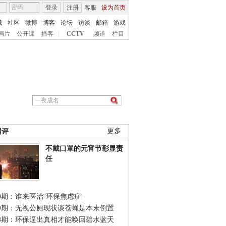
登录
注册
客服
设为首页
城
社区
微博
博客
论坛
访谈
邮箱
游戏
画片
公开课
播客
|
CCTV
频道
栏目
网评
更多
不戴口罩的元宵节彰显责
任
0期：谁来医治“环保焦虑症”
49期：无视公厕现状谈苍蝇是本末倒置
48期：环保逼出真相才能唤回碧水蓝天