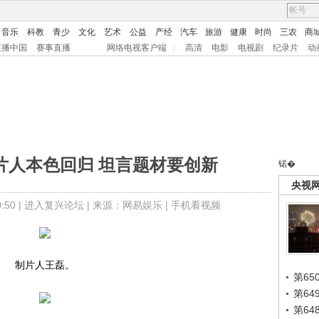
音乐
科教
青少
文化
艺术
公益
产经
汽车
旅游
健康
时尚
三农
商
直播中国
赛事直播
网络电视客户端
|
高清
电影
电视剧
纪录片
动
片人本色回归 坦言题材要创新
锘�
央视
50 |
进入复兴论坛
| 来源：网易娱乐 |
手机看视频
制片人王磊。
第65
第6
第6