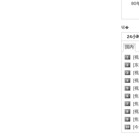
80
锘�
24小
国内
[
1
[
2
[
3
[
4
[
5
[
6
[焦
7
[
8
[
9
[
10