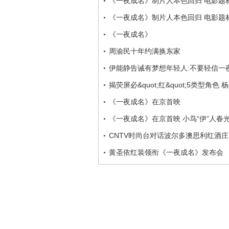
《一夜成名》制片人本色回归 电影题
《一夜成名》制片人本色回归 电影题
《一夜成名》
周渝民十年约满换东家
伊能静告诫有梦想年轻人:不要轻信一
揭荧屏必&quot;红&quot;5类型角色
《一夜成名》在京首映
《一夜成名》在京首映 小鸟“伊”人春
CNTV时尚台对话波尔多澳思利红酒
黄圣依红装领衔《一夜成名》发布会