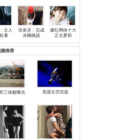
：古人
张泉灵：完成
爆红网络十大
处暑
冰桶挑战
正太萝莉
视频推荐
美国太空武器
军三体舰曝光