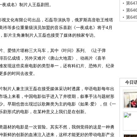
第6
一夜成名》制片人王磊剧照。
第6
第6
影视文化有限公司出品，石磊导演执导，俄罗斯高音歌王维塔
美祎等多位重量级演员加盟的音乐喜剧《一夜成名》将于4月
日，影片主角兼制片人王磊也接受了媒体的独家专访。
、爱情片堪称三大马车，其中《叶问》系列、《让子弹
得百亿成绩，另外灾难片《唐山大地震》、动画片《喜羊
难发现这些卖座电影的类型单一，还有科幻片、恐怖片、纪录
更多的时间去改变。
今日
制片人兼主演王磊在接受媒体采访时透露，华语电影每年出
市场上来看，中国电影似乎进入了井喷期，叙事手法与题材形
少。早期也曾出现过以歌舞类为主的电影《如果·爱》，但《一
乐剧形式的电影，在某种意义上我们是在创新。
题材的电影是一次冒险。其实不然，我倒觉得的这是一种勇
种新鲜的创新的血液注入进来，这样才能更好的带动电影产业