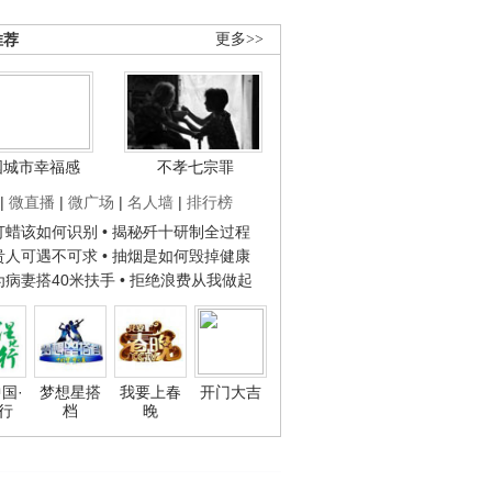
推荐
更多>>
国城市幸福感
不孝七宗罪
|
微直播
|
微广场
|
名人墙
|
排行榜
子打蜡该如何识别
• 揭秘歼十研制全过程
种贵人可遇不可求
• 抽烟是如何毁掉健康
人为病妻搭40米扶手
• 拒绝浪费从我做起
国·
梦想星搭
我要上春
开门大吉
行
档
晚