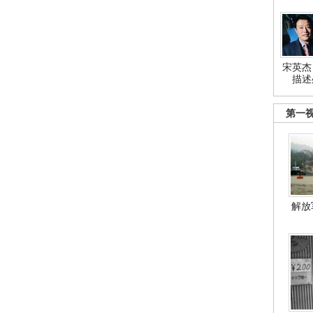
宋英杰
描述
第一
解放