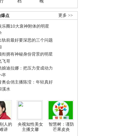
行
档
晚
劲爆点
更多 >>
娱乐圈10大衰神附体的明星
学
出轨前最好要深思的三个问题
和
领衔拥有神秘身份背景的明星
飞飞哥
姑娘迪拉娜：把压力变成动力
小卒
青奥会俏主播陈滢：年轻真好
和溪水
别人的
央视知性美女
智慧树：谨防
难讲
主播文馨
芒果皮炎