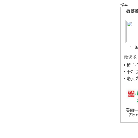
锘�
微博
中
微访谈
• 橙
• 十
• 老
美丽中
湿地