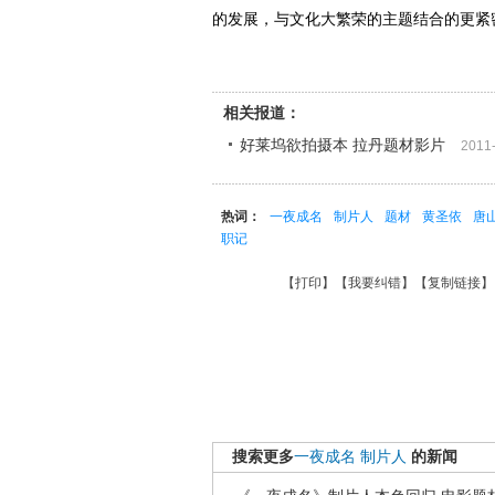
的发展，与文化大繁荣的主题结合的更紧
相关报道：
好莱坞欲拍摄本 拉丹题材影片
2011
热词：
一夜成名
制片人
题材
黄圣依
唐
职记
【
打印
】【
我要纠错
】【
复制链接
】
搜索更多
一夜成名
制片人
的新闻