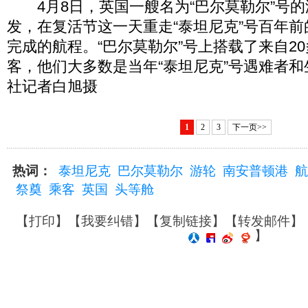
4月8日，英国一艘名为“巴尔莫勒尔”号的
发，在复活节这一天重走“泰坦尼克”号百年
完成的航程。“巴尔莫勒尔”号上搭载了来自20
客，他们大多数是当年“泰坦尼克”号遇难者
社记者白旭摄
1
2
3
下一页>>
热词：
泰坦尼克
巴尔莫勒尔
游轮
南安普顿港
航
祭奠
乘客
英国
头等舱
【
打印
】【
我要纠错
】【
复制链接
】【
转发邮件
】
】