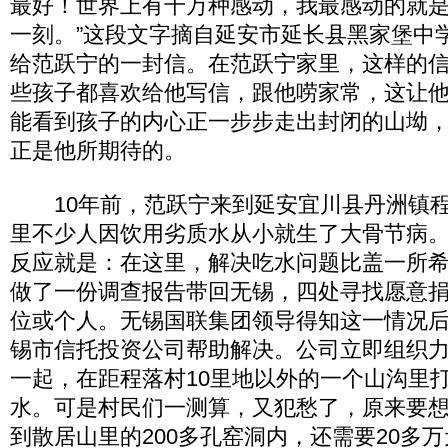
最好！世界上有千万种感动，我最感动的就
一刻。”这段文字摘自延安市延长县黑家堡中
给范跃宁的一封信。在范跃宁家里，这样的
些孩子都喜欢给他写信，跟他唠家常，这让
能看到孩子的内心正一步步走出封闭的山坳
正是他所期待的。
10年前，范跃宁来到延安宜川县丹洲镇程
里不少人因饮用劣质水从小就生了大骨节病
反应就是：在这里，解决吃水问题比盖一所
做了一份调查报告带回无锡，四处寻找愿意捐
位或个人。无锡国联集团领导得知这一情况
锡市信托投资公司帮助解决。公司立即组织
一起，在距程落村10里地以外的一个山沟里
水。可是村民们一测算，又犯愁了，原来要
到散居山里的200多孔窑洞内，还需要20多