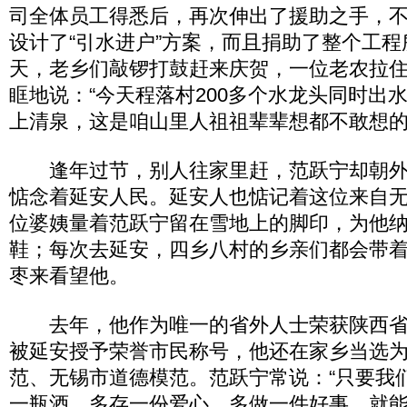
司全体员工得悉后，再次伸出了援助之手，
设计了“引水进户”方案，而且捐助了整个工
天，老乡们敲锣打鼓赶来庆贺，一位老农拉
眶地说：“今天程落村200多个水龙头同时出
上清泉，这是咱山里人祖祖辈辈想都不敢想的
逢年过节，别人往家里赶，范跃宁却朝外
惦念着延安人民。延安人也惦记着这位来自无
位婆姨量着范跃宁留在雪地上的脚印，为他
鞋；每次去延安，四乡八村的乡亲们都会带
枣来看望他。
去年，他作为唯一的省外人士荣获陕西省
被延安授予荣誉市民称号，他还在家乡当选
范、无锡市道德模范。范跃宁常说：“只要我
一瓶酒，多存一份爱心，多做一件好事，就