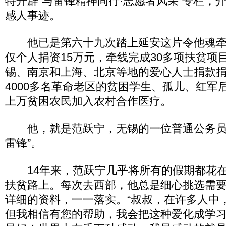
特开辟“与雷锋精神同行·志愿者风采”专栏，
感人事迹。
他已是第六十九次踏上延安这片令他魂牵
仅个人捐资15万元，牵线完成30多项扶贫项
锡、南京和上海、北京等地的爱心人士捐款捐
4000多名革命老区的贫困学生、孤儿、红军
上万贫困农民加入农村合作医疗。
他，就是范跃宁，无锡的一位普通公务员
雷锋”。
14年来，范跃宁几乎将所有的假期都花在
扶贫路上。每次去西部，他总是细心挑选需
详细的资料，一一落实。“叔叔，在许多人中
但我相信有您的帮助，我会把这种爱化成学