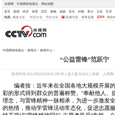
央视网
|
中国网络电视台
|
网站地图
首页
新闻
经济
体育
综艺
春晚
戏曲
音乐
科教
青少
文化
艺术
电视
频道大全
栏目大全
节目大全
直播中国
赛事直播
网络
中国网络电视台
>
新闻台
>
新闻中心
>
“公益雷锋”范跃宁
发布时间:2012年04月09日 09:05 |
进入复兴论坛
| 来源：人民网
编者按：近年来在全国各地大规模开展的志
彩的形式得到群众的普遍称赞。“奉献他人、
理念，与雷锋精神一脉相承，为进一步激发
的热情，推动学雷锋活动常态化，促进志愿服