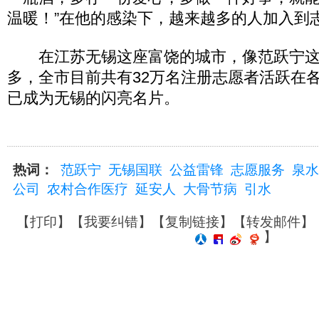
温暖！”在他的感染下，越来越多的人加入到
在江苏无锡这座富饶的城市，像范跃宁这
多，全市目前共有32万名注册志愿者活跃在
已成为无锡的闪亮名片。
热词：
范跃宁
无锡国联
公益雷锋
志愿服务
泉水
公司
农村合作医疗
延安人
大骨节病
引水
【
打印
】【
我要纠错
】【
复制链接
】【
转发邮件
】
】