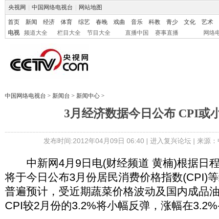
央视网
|
中国网络电视台
|
网站地图
首页
新闻
经济
体育
综艺
春晚
戏曲
音乐
科教
青少
文化
艺术
电视
频道大全
栏目大全
节目大全
直播中国
赛事直播
网络
中国网络电视台
>
新闻台
>
新闻中心
>
3月经济数据今日公布 CPI或
发布时间:2012年04月09日 06:40 |
进入复兴论坛
| 来源：
中新网4月9日电(财经频道 黄楠)根据日
将于今日公布3月份居民消费价格指数(CPI)
普遍预计，受近期蔬菜价格波动及国内成品油
CPI较2月份的3.2%将小幅反弹，涨幅在3.2%