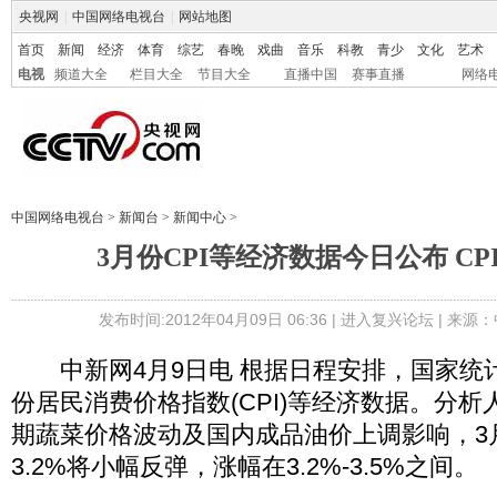
央视网
|
中国网络电视台
|
网站地图
首页
新闻
经济
体育
综艺
春晚
戏曲
音乐
科教
青少
文化
艺术
电视
频道大全
栏目大全
节目大全
直播中国
赛事直播
网络
中国网络电视台
>
新闻台
>
新闻中心
>
3月份CPI等经济数据今日公布 C
发布时间:2012年04月09日 06:36 |
进入复兴论坛
| 来源：
中新网4月9日电 根据日程安排，国家统
份居民消费价格指数(CPI)等经济数据。分
期蔬菜价格波动及国内成品油价上调影响，3月
3.2%将小幅反弹，涨幅在3.2%-3.5%之间。