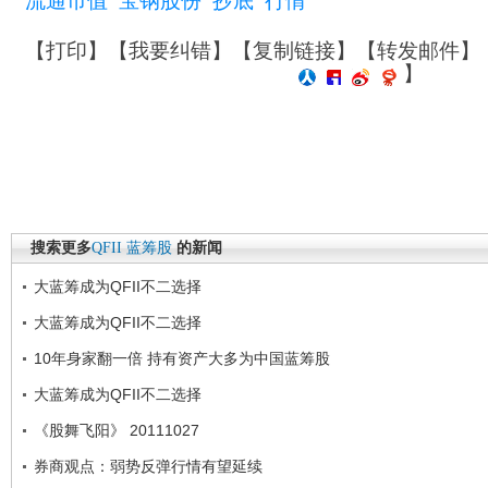
流通市值
宝钢股份
抄底
行情
【
打印
】【
我要纠错
】【
复制链接
】【
转发邮件
】
】
搜索更多
QFII
蓝筹股
的新闻
大蓝筹成为QFII不二选择
大蓝筹成为QFII不二选择
10年身家翻一倍 持有资产大多为中国蓝筹股
大蓝筹成为QFII不二选择
《股舞飞阳》 20111027
券商观点：弱势反弹行情有望延续