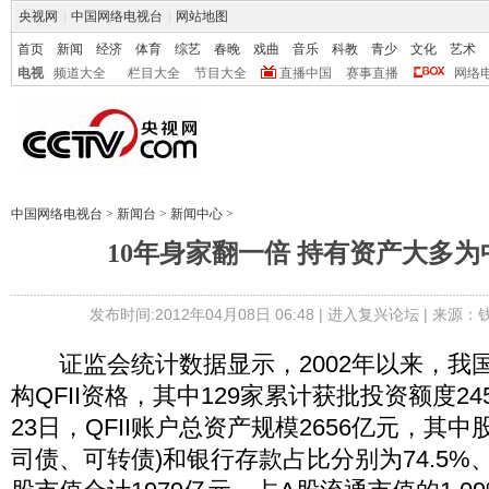
央视网
|
中国网络电视台
|
网站地图
首页
新闻
经济
体育
综艺
春晚
戏曲
音乐
科教
青少
文化
艺术
电视
频道大全
栏目大全
节目大全
直播中国
赛事直播
网络
中国网络电视台
>
新闻台
>
新闻中心
>
10年身家翻一倍 持有资产大多
发布时间:2012年04月08日 06:48 |
进入复兴论坛
| 来源：
证监会统计数据显示，2002年以来，我国
构QFII资格，其中129家累计获批投资额度24
23日，QFII账户总资产规模2656亿元，其
司债、可转债)和银行存款占比分别为74.5%、1