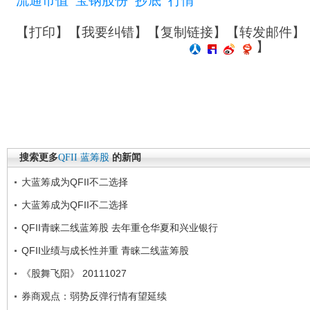
流通市值
宝钢股份
抄底
行情
【
打印
】【
我要纠错
】【
复制链接
】【
转发邮件
】
】
搜索更多
QFII
蓝筹股
的新闻
大蓝筹成为QFII不二选择
大蓝筹成为QFII不二选择
QFII青睐二线蓝筹股 去年重仓华夏和兴业银行
QFII业绩与成长性并重 青睐二线蓝筹股
《股舞飞阳》 20111027
券商观点：弱势反弹行情有望延续