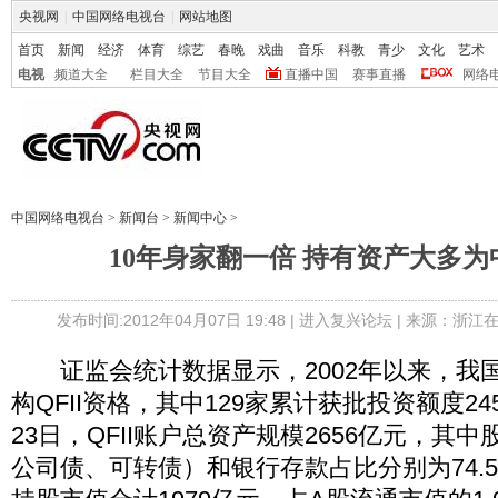
央视网
|
中国网络电视台
|
网站地图
首页
新闻
经济
体育
综艺
春晚
戏曲
音乐
科教
青少
文化
艺术
电视
频道大全
栏目大全
节目大全
直播中国
赛事直播
网络
中国网络电视台
>
新闻台
>
新闻中心
>
10年身家翻一倍 持有资产大多
发布时间:2012年04月07日 19:48 |
进入复兴论坛
| 来源：浙江在
证监会统计数据显示，2002年以来，我国
构QFII资格，其中129家累计获批投资额度24
23日，QFII账户总资产规模2656亿元，其
公司债、可转债）和银行存款占比分别为74.5%、