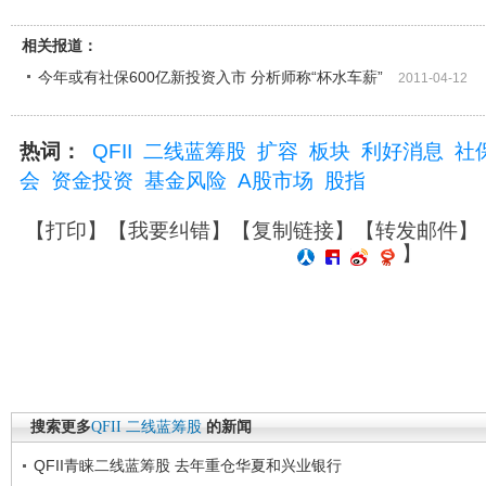
相关报道：
今年或有社保600亿新投资入市 分析师称“杯水车薪”
2011-04-12
热词：
QFII
二线蓝筹股
扩容
板块
利好消息
社
会
资金投资
基金风险
A股市场
股指
【
打印
】【
我要纠错
】【
复制链接
】【
转发邮件
】
】
搜索更多
QFII
二线蓝筹股
的新闻
QFII青睐二线蓝筹股 去年重仓华夏和兴业银行