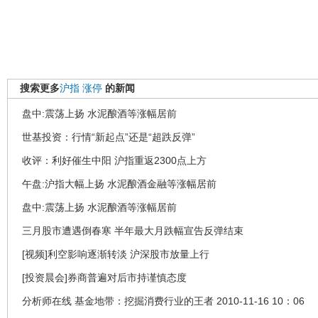
搜索更多
沪指
涨停
的新闻
盘中:震荡上扬 水泥酿酒等涨幅居前
世基投资：行情“新起点”还是“超跌反弹”
收评：利好催生中阳 沪指重返2300点上方
午盘:沪指大幅上扬 水泥酿酒金融等涨幅居前
盘中:震荡上扬 水泥酿酒等涨幅居前
三月股市遭遇倒春寒 半年最大月跌幅宣告反弹结束
[视频]利空影响逐渐转淡 沪深股市放量上行
[投资晨会]券商普遍对后市持谨慎态度
分析师在线 基金地带：挖掘消费行业的王者 2010-11-16 10：06