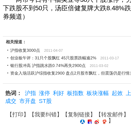
下跌股不到50只，汤臣倍健复牌大跌8.48%
券频道）
相关报道：
沪指收复3000点
2011-04-07
创业板午评：31只个股飘红 45只股票跌幅逾2%
2011-03-17
银行股冲高 沪指跳水跌0.74%再失2900点
2011-03-02
资金入场活跃沪综指收复2900 盘点2月股市飘红，但震荡仍是行情
热词：
沪指
涨停
利好
板指数
板块涨幅
起效
成交
市开盘
ST股
【
打印
】【
我要纠错
】【
复制链接
】【
转发邮件
】
】