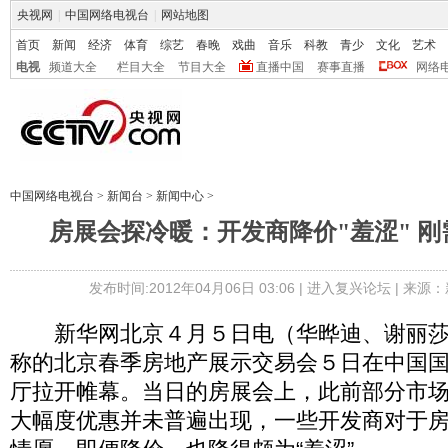
央视网
|
中国网络电视台
|
网站地图
首页
新闻
经济
体育
综艺
春晚
戏曲
音乐
科教
青少
文化
艺术
电视
频道大全
栏目大全
节目大全
直播中国
赛事直播
网络
中国网络电视台
>
新闻台
>
新闻中心
>
房展会探冷暖：开发商降价"羞涩" 
发布时间:2012年04月06日 03:06 |
进入复兴论坛
| 来源：
新华网北京４月５日电（华晔迪、谢丽莎）
称的北京春季房地产展示交易会５日在中国
厅拉开帷幕。当日的房展会上，此前部分市
大幅度优惠并未普遍出现，一些开发商对于