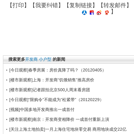
【
打印
】【
我要纠错
】【
复制链接
】【
转发邮件
】
】
搜索更多
开发商
小户型
的新闻
[今日观察]春季房展：房价真降了吗？（20120405）
[楼市新观察]上海：开发商“饥饿销售”推高房价
[楼市新观察]记者跟拍北京500人周末看房团
[今日观察]“限购令”不能成为“松紧带”（20120229）
[视频]中国多地开发商推出一成首付
[楼市新观察]南京：开发商变相降价 一成首付重新上演
[关注上海土地拍卖]一月上海住宅地块零交易 商用地块成交22亿