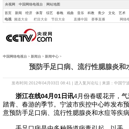
央视网
|
中国网络电视台
|
网站地图
首页
新闻
经济
体育
综艺
春晚
戏曲
音乐
科教
青少
文化
艺术
电视
频道大全
栏目大全
节目大全
直播中国
赛事直播
网络
中国网络电视台
>
新闻台
>
新闻中心
>
预防手足口病、流行性腮腺炎和
发布时间:2012年04月03日 08:41 |
进入复兴论坛
| 来源：中国宁
浙江在线04月01日讯
4月份春暖花开，
踏青、春游的季节。宁波市疾控中心昨发布
意预防手足口病、流行性腮腺炎和水痘等疾
手足口病是由多种肠道病毒引起，以手、