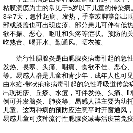
粘膜溃疡为主的常见于5岁以下儿童的传染病
3至7天，急性起病、发热，手掌或脚掌部出
部或膝盖也可出现皮疹。部分患儿可伴有低
欲不振、恶心、呕吐和头疼等症状。预防的
吃熟食、喝开水、勤通风、晒衣被。
流行性腮腺炎是由腮腺炎病毒引起的急性
发热、畏寒、头痛、咽痛、食欲不佳、恶心
等。易感人群是儿童和青少年，成年人也可
由水痘-带状疱疹病毒引起的急性呼吸道传染
出现斑疹、丘疹、水痘，可伴发热、头痛、
例可并发脑炎、肺炎等。易感人群主要为幼
儿童。这两种病的预防应注意平时开窗通风
易感儿童可接种流行性腮腺炎减毒活疫苗免