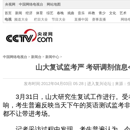
央视网
|
中国网络电视台
|
网站地图
首页
新闻
经济
体育
综艺
春晚
戏曲
音乐
科教
青少
文化
艺术
电视
频道大全
栏目大全
节目大全
直播中国
赛事直播
网络
中国网络电视台
>
新闻台
>
新闻中心
>
山大复试监考严 考研调剂信息
发布时间:2012年04月03日 05:28 |
进入复兴论坛
| 来源：
3月31日，山大研究生复试工作进行。受
响，考生普遍反映当天下午的英语测试监考
都不让带进考场。
记者采访过程中发现，考生普遍认为，今