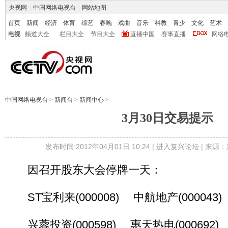
央视网
|
中国网络电视台
|
网站地图
首页
新闻
经济
体育
综艺
春晚
戏曲
音乐
科教
青少
文化
艺术
电视
频道大全
栏目大全
节目大全
直播中国
赛事直播
网络
中国网络电视台
>
新闻台
>
新闻中心
>
3月30日交易提示
发布时间:2012年04月01日 10:24 |
进入复兴论坛
| 来源：
因召开股东大会停牌一天：
ST宝利来(000008) 中航地产(000043)
兴蓉投资(000598) 惠天热电(000692)