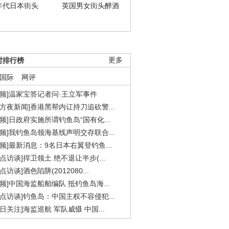
年代日本街头
英国男女街头醉酒
时排行榜
更多
国际
网评
视频]温家宝答记者问·王立军事件
东方夜新闻]香港黑帮内讧持刀追砍警...
视频]日政府实施所谓钓鱼岛“国有化...
视频]我钓鱼岛领海基线声明交存联合...
视频]最新消息：9名日本右翼登钓鱼...
焦点访谈]捍卫领土 绝不退让半步(...
点访谈]酒色陷阱(2012080...
视频]中国海监船舶编队 抵钓鱼岛海...
焦点访谈]钓鱼岛：中国主权不容侵犯...
今日关注]海监巡航 军队威慑 中国...