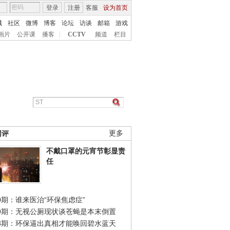
登录
注册
客服
设为首页
城
社区
微博
博客
论坛
访谈
邮箱
游戏
画片
公开课
播客
|
CCTV
频道
栏目
网评
更多
不戴口罩的元宵节彰显责
任
0期：谁来医治“环保焦虑症”
49期：无视公厕现状谈苍蝇是本末倒置
48期：环保逼出真相才能唤回碧水蓝天