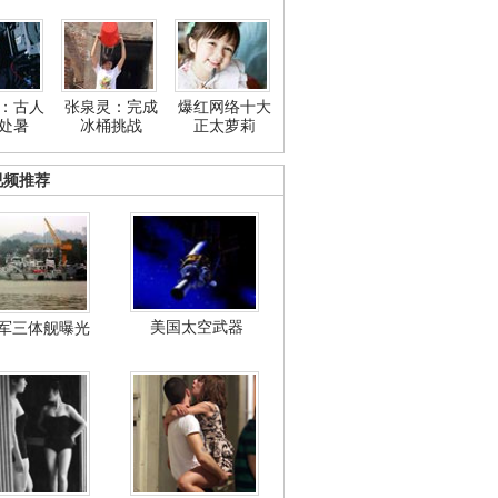
：古人
张泉灵：完成
爆红网络十大
处暑
冰桶挑战
正太萝莉
视频推荐
美国太空武器
军三体舰曝光