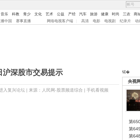
音乐
科教
青少
文化
艺术
公益
产经
汽车
旅游
健康
时尚
三农
商
直播中国
赛事直播
网络电视客户端
|
高清
电影
电视剧
纪录片
动
0日沪深股市交易提示
锘�
央视
进入复兴论坛
| 来源：人民网-股票频道综合 |
手机看视频
第65
第6
第6