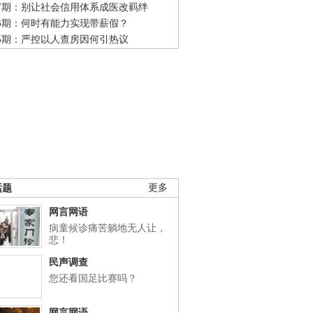
47期：别让社会信用体系成医改羁绊
46期：何时有能力实现带薪假？
45期：严控以人查房因何引热议
话题
更多
网言网语
病童候诊痛苦躺地无人让，
悲！
民声调查
您还看国足比赛吗？
网言网语