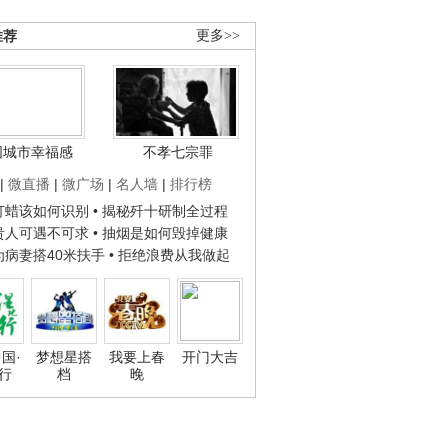
推荐
更多>>
国城市幸福感
不孝七宗罪
|
微直播
|
微广场
|
名人墙
|
排行榜
子打蜡该如何识别
• 揭秘歼十研制全过程
种贵人可遇不可求
• 抽烟是如何毁掉健康
人为病妻搭40米扶手
• 拒绝浪费从我做起
国·
梦想星搭
我要上春
开门大吉
行
档
晚