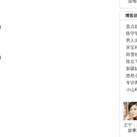
湿地
博客
盘点
)
陈守
男人
宋宝
韩雪
)
陈立
新疆
悠然
专访
小山
王宁：
故事