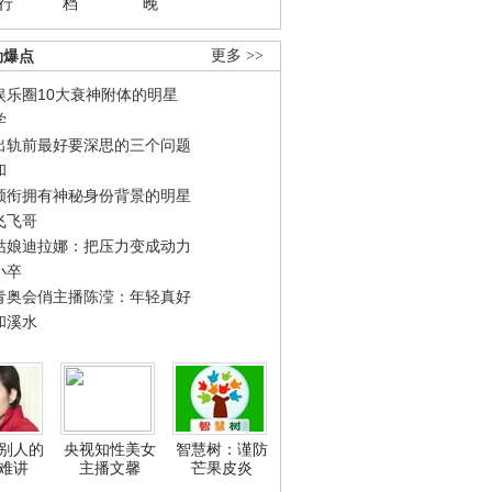
行
档
晚
劲爆点
更多 >>
娱乐圈10大衰神附体的明星
学
出轨前最好要深思的三个问题
和
领衔拥有神秘身份背景的明星
飞飞哥
姑娘迪拉娜：把压力变成动力
小卒
青奥会俏主播陈滢：年轻真好
和溪水
别人的
央视知性美女
智慧树：谨防
难讲
主播文馨
芒果皮炎