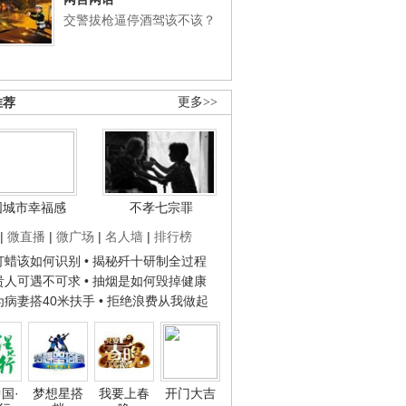
交警拔枪逼停酒驾该不该？
推荐
更多>>
国城市幸福感
不孝七宗罪
|
微直播
|
微广场
|
名人墙
|
排行榜
子打蜡该如何识别
• 揭秘歼十研制全过程
种贵人可遇不可求
• 抽烟是如何毁掉健康
人为病妻搭40米扶手
• 拒绝浪费从我做起
国·
梦想星搭
我要上春
开门大吉