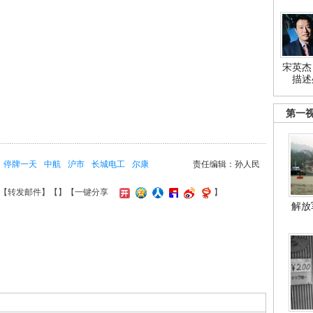
宋英杰
描述
第一
停牌一天
中航
沪市
长城电工
尔康
责任编辑：孙人民
【
转发邮件
】【
】
【一键分享
】
解放