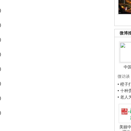
)
)
微博
)
)
中
)
微访谈
)
• 橙
• 十
• 老
)
)
美丽中