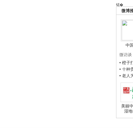
锘�
微博
中
微访谈
• 橙
• 十
• 老
美丽中
湿地