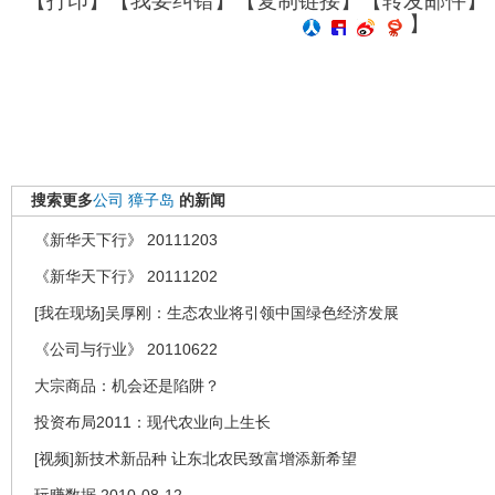
【
打印
】【
我要纠错
】【
复制链接
】【
转发邮件
】
】
搜索更多
公司
獐子岛
的新闻
《新华天下行》 20111203
《新华天下行》 20111202
[我在现场]吴厚刚：生态农业将引领中国绿色经济发展
《公司与行业》 20110622
大宗商品：机会还是陷阱？
投资布局2011：现代农业向上生长
[视频]新技术新品种 让东北农民致富增添新希望
玩赚数据 2010-08-12