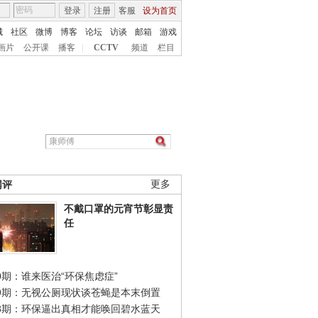
登录
注册
客服
设为首页
城
社区
微博
博客
论坛
访谈
邮箱
游戏
画片
公开课
播客
|
CCTV
频道
栏目
网评
更多
不戴口罩的元宵节彰显责
任
0期：谁来医治“环保焦虑症”
49期：无视公厕现状谈苍蝇是本末倒置
48期：环保逼出真相才能唤回碧水蓝天