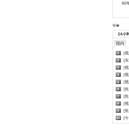
80
锘�
24小
国内
[
1
[
2
[
3
[
4
[
5
[
6
[焦
7
[
8
[
9
[
10