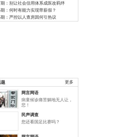
47期：别让社会信用体系成医改羁绊
46期：何时有能力实现带薪假？
45期：严控以人查房因何引热议
话题
更多
网言网语
病童候诊痛苦躺地无人让，
悲！
民声调查
您还看国足比赛吗？
网言网语