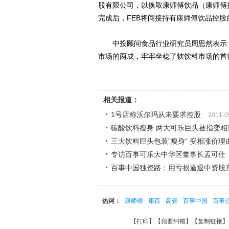
股有限公司，以换取康师傅饮品（康师傅
完成后，FEB将间接持有康师傅饮品控股
中投顾问食品行业研究员周思然表示，康
市场的两成，牢牢坐稳了软饮料市场的首
相关报道：
1号店称沃尔玛从未要求控股
2011-0
碳酸饮料瘦身 两大可乐巨头被指变相
三大饮料巨头包装"瘦身" 变相涨价理
专访百事可乐大中华区董事长孟可仕
百事中国独资路：用亏损逼退中资股
热词：
康师傅
康百
高管
百事中国
百事
【
打印
】【
我要纠错
】【
复制链接
】