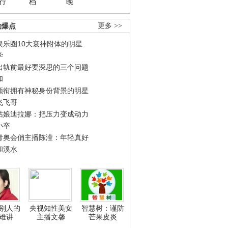
行
档
晚
劲爆点
更多 >>
娱乐圈10大衰神附体的明星
学
出轨前最好要深思的三个问题
和
领衔拥有神秘身份背景的明星
飞飞哥
姑娘迪拉娜：把压力变成动力
小卒
青奥会俏主播陈滢：年轻真好
和溪水
别人的
央视知性美女
智慧树：谨防
难讲
主播文馨
芒果皮炎