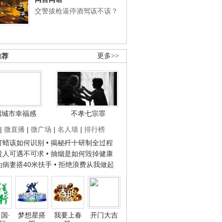
交警拔枪逼停酒驾该不该？
推荐
更多>>
国城市幸福感
不孝七宗罪
|
微直播
|
微广场
|
名人墙
|
排行榜
子打蜡该如何识别
• 揭秘歼十研制全过程
种贵人可遇不可求
• 抽烟是如何毁掉健康
人为病妻搭40米扶手
• 拒绝浪费从我做起
国·
梦想星搭
我要上春
开门大吉