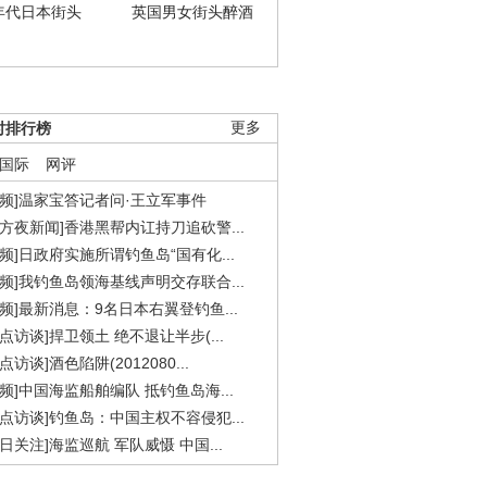
年代日本街头
英国男女街头醉酒
时排行榜
更多
国际
网评
视频]温家宝答记者问·王立军事件
东方夜新闻]香港黑帮内讧持刀追砍警...
视频]日政府实施所谓钓鱼岛“国有化...
视频]我钓鱼岛领海基线声明交存联合...
视频]最新消息：9名日本右翼登钓鱼...
焦点访谈]捍卫领土 绝不退让半步(...
点访谈]酒色陷阱(2012080...
视频]中国海监船舶编队 抵钓鱼岛海...
焦点访谈]钓鱼岛：中国主权不容侵犯...
今日关注]海监巡航 军队威慑 中国...