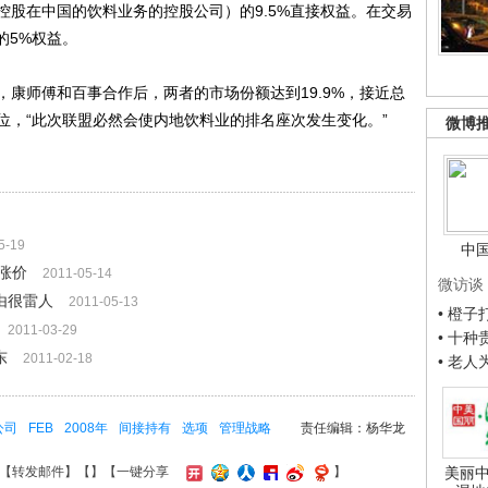
控股在中国的饮料业务的控股公司）的9.5%直接权益。在交易
的5%权益。
师傅和百事合作后，两者的市场份额达到19.9%，接近总
位，“此次联盟必然会使内地饮料业的排名座次发生变化。”
微博
5-19
中
涨价
2011-05-14
微访谈
由很雷人
2011-05-13
• 橙
2011-03-29
• 十
东
2011-02-18
• 老
公司
FEB
2008年
间接持有
选项
管理战略
责任编辑：杨华龙
美丽中
【
转发邮件
】【
】
【一键分享
】