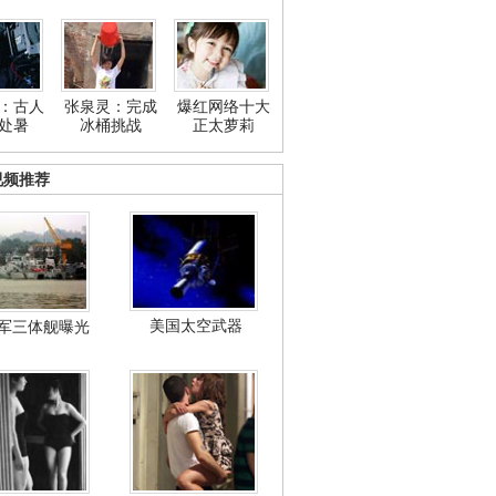
：古人
张泉灵：完成
爆红网络十大
处暑
冰桶挑战
正太萝莉
视频推荐
美国太空武器
军三体舰曝光