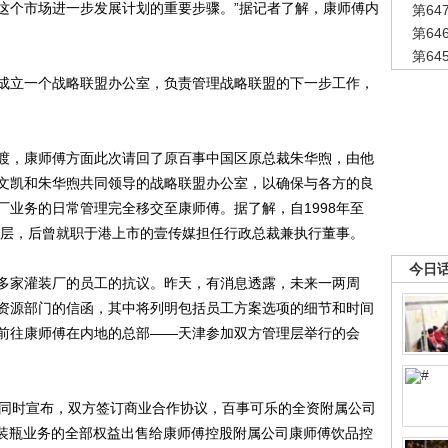
这个市场进一步发展计划的重要步骤。”据记者了解，康师傅内
第6
第6
第6
立一个战略联盟办公室，负责管理战略联盟的下一步工作，
，康师傅方面此次请回了原百事中国区原总裁朱华煦，由他
文凯和朱华煦共同领导的战略联盟办公室，以确保与各方的良
厂业务的日常管理完全移交至康师傅。据了解，自1998年至
司高层，后曾就职于港上市的壹传媒担任行政总裁兼执行董事。
今日
家灌装厂的员工的抗议。昨天，有消息透露，未来一两周
资源部门的信函，其中将列明包括员工方案选项的细节和时间
前往康师傅在内地的总部――天津参加双方管理层举行的会
同时宣布，双方签订商业合作协议，百事可乐的全资附属公司
料装瓶业务的全部权益出售给康师傅控股附属公司康师傅饮品控