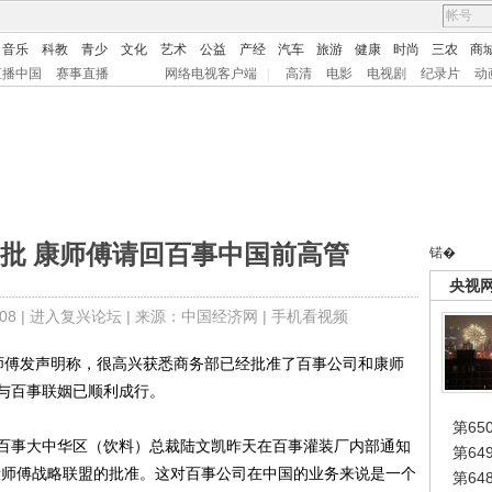
音乐
科教
青少
文化
艺术
公益
产经
汽车
旅游
健康
时尚
三农
商
直播中国
赛事直播
网络电视客户端
|
高清
电影
电视剧
纪录片
动
批 康师傅请回百事中国前高管
锘�
央视
8 |
进入复兴论坛
| 来源：中国经济网 |
手机看视频
傅发声明称，很高兴获悉商务部已经批准了百事公司和康师
与百事联姻已顺利成行。
第65
事大中华区（饮料）总裁陆文凯昨天在百事灌装厂内部通知
第6
康师傅战略联盟的批准。这对百事公司在中国的业务来说是一个
第6