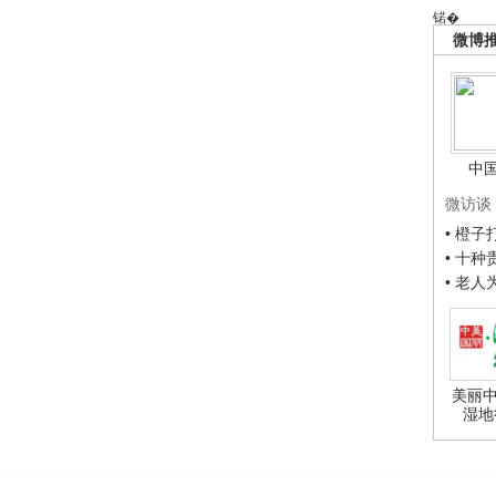
锘�
微博
中
微访谈
• 橙
• 十
• 老
美丽中
湿地