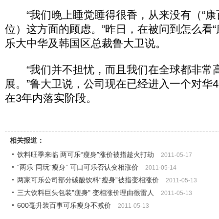
“我们晚上睡觉睡得很香，从来没有（“康
位）这方面的顾虑。”昨日，在被问到怎么看“
乐大中华及韩国区总裁鲁大卫说。
“我们并不担忧，而且我们在全球都非常
展。”鲁大卫说，公司现在已经进入一个对华4
在3年内落实阶段。
相关报道：
饮料旺季来临 两可乐“瘦身”涨价被指趁火打劫
2011-05-17
“两乐”同玩“瘦身” 可口可乐否认变相涨价
2011-05-14
两家可乐公司部分碳酸饮料“瘦身”被指变相涨价
2011-05-13
三大饮料巨头包装"瘦身" 变相涨价理由很雷人
2011-05-13
600毫升装百事可乐瘦身不减价
2011-05-13