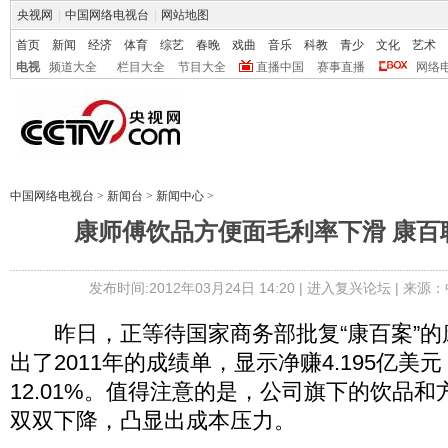
央视网
|
中国网络电视台
|
网站地图
首页
新闻
经济
体育
综艺
春晚
戏曲
音乐
科教
青少
文化
艺术
电视
频道大全
栏目大全
节目大全
直播中国
赛事直播
网络
中国网络电视台
>
新闻台
>
新闻中心
>
康师傅饮品方便面毛利率下滑 康百
发布时间:2012年03月24日 14:20 |
进入复兴论坛
| 来源：
昨日，正等待国家商务部批复“康百案”的康师傅
出了2011年的成绩单，显示净赚4.195亿美
12.01%。值得注意的是，公司旗下的饮品
双双下降，凸显出成本压力。