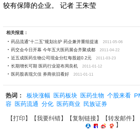
较有保障的企业。 记者 王朱莹
相关报道：
药品流通“十二五”规划出炉 药企兼并重组提速
2011-05-06
药交会今日开幕 今年五大医药展会齐聚成都
2011-04-22
近五成医药生物公司现金分红每股超0.2元
2011-03-23
长期增长可期 医药行业迎布局良机
2011-01-12
医药股表现欠佳 券商依旧看好
2011-01-11
热词：
板块涨幅
医药板块
医药生物
个股来看
P
容
医药流通
分化
医药商业
民族证券
【
打印
】【
我要纠错
】【
复制链接
】【
转发邮件
】
】