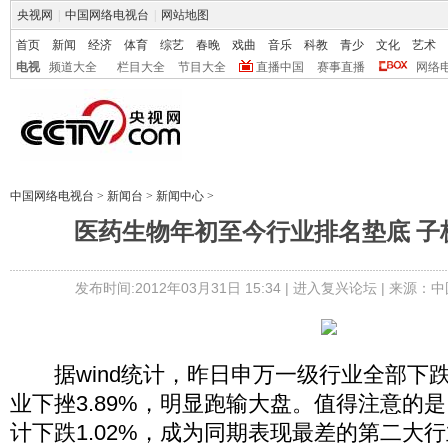
央视网
|
中国网络电视台
|
网站地图
首页
新闻
经济
体育
综艺
春晚
戏曲
音乐
科教
青少
文化
艺术
电视
频道大全
栏目大全
节目大全
直播中国
赛事直播
网络
中国网络电视台
>
新闻台
>
新闻中心
>
医药生物年初至今行业排名垫底 子
发布时间:2012年03月31日 15:34 |
进入复兴论坛
| 来源：中
据wind统计，昨日申万一级行业全部下
业下挫3.89%，明显跑输大盘。值得注意的
计下跌1.02%，成为同期表现最差的第二大