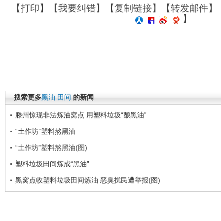
【
打印
】【
我要纠错
】【
复制链接
】【
转发邮件
】
】
搜索更多
黑油
田间
的新闻
滕州惊现非法炼油窝点 用塑料垃圾“酿黑油”
“土作坊”塑料熬黑油
“土作坊”塑料熬黑油(图)
塑料垃圾田间炼成“黑油”
黑窝点收塑料垃圾田间炼油 恶臭扰民遭举报(图)