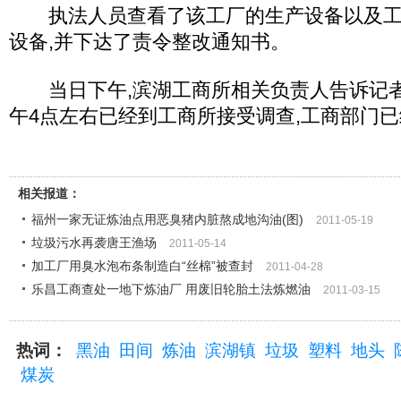
执法人员查看了该工厂的生产设备以及工序
设备,并下达了责令整改通知书。
当日下午,滨湖工商所相关负责人告诉记者
午4点左右已经到工商所接受调查,工商部门
相关报道：
福州一家无证炼油点用恶臭猪内脏熬成地沟油(图)
2011-05-19
垃圾污水再袭唐王渔场
2011-05-14
加工厂用臭水泡布条制造白“丝棉”被查封
2011-04-28
乐昌工商查处一地下炼油厂 用废旧轮胎土法炼燃油
2011-03-15
热词：
黑油
田间
炼油
滨湖镇
垃圾
塑料
地头
煤炭