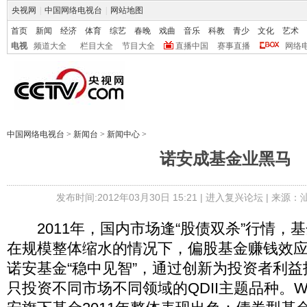
央视网
|
中国网络电视台
|
网站地图
首页
新闻
经济
体育
综艺
春晚
戏曲
音乐
科教
青少
文化
艺术
电视
频道大全
栏目大全
节目大全
直播中国
赛事直播
网络
中国网络电视台
>
新闻台
>
新闻中心
>
诺安成基金业黑马
发布时间:2012年03月30日 15:21 |
进入复兴论坛
| 来源：
2011年，国内市场逢“股债双杀”行情，
在规模整体缩水的情况下，偏股基金赚钱效
诺安基金“稳中见智”，通过创新为投资者利
只投资不同市场不同领域的QDII主题品种。W