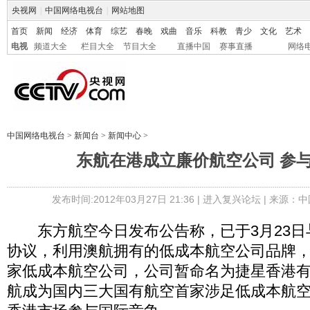
央视网
|
中国网络电视台
|
网站地图
首页
新闻
经济
体育
综艺
春晚
戏曲
音乐
科教
青少
文化
艺术
电视
频道大全
栏目大全
节目大全
直播中国
赛事直播
网络
中国网络电视台
>
新闻台
>
新闻中心
>
东航在港成立廉价航空公司 参
发布时间:2012年03月27日 21:36 |
进入复兴论坛
| 来源：中
东方航空今日发布公告称，已于3月23日
协议，利用澳航拥有的低成本航空公司品牌
家低成本航空公司，公司暂命名为捷星香港
航成为国内三大国有航空首家涉足低成本航