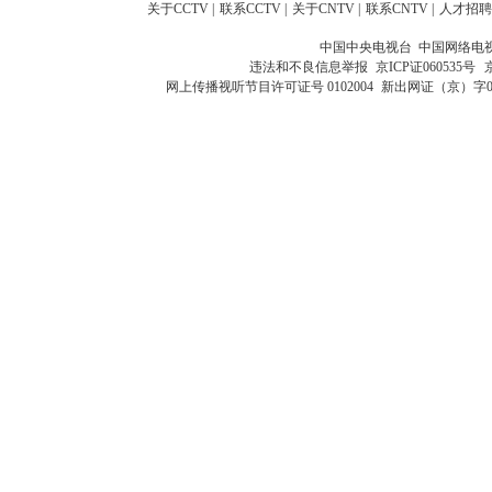
关于CCTV
|
联系CCTV
|
关于CNTV
|
联系CNTV
|
人才招聘
中国中央电视台 中国网络电
违法和不良信息举报
京ICP证060535号
网上传播视听节目许可证号 0102004
新出网证（京）字0