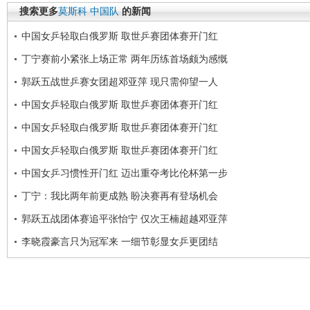
搜索更多
莫斯科
中国队
的新闻
中国女乒轻取白俄罗斯 取世乒赛团体赛开门红
丁宁赛前小紧张上场正常 两年历练首场颇为感慨
郭跃五战世乒赛女团超邓亚萍 现只需仰望一人
中国女乒轻取白俄罗斯 取世乒赛团体赛开门红
中国女乒轻取白俄罗斯 取世乒赛团体赛开门红
中国女乒轻取白俄罗斯 取世乒赛团体赛开门红
中国女乒习惯性开门红 迈出重夺考比伦杯第一步
丁宁：我比两年前更成熟 盼决赛再有登场机会
郭跃五战团体赛追平张怡宁 仅次王楠超越邓亚萍
李晓霞豪言只为冠军来 一细节彰显女乒更团结