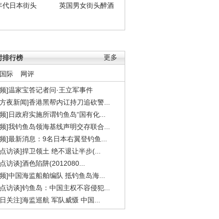
年代日本街头
英国男女街头醉酒
时排行榜
更多
国际
网评
视频]温家宝答记者问·王立军事件
东方夜新闻]香港黑帮内讧持刀追砍警...
视频]日政府实施所谓钓鱼岛“国有化...
视频]我钓鱼岛领海基线声明交存联合...
视频]最新消息：9名日本右翼登钓鱼...
焦点访谈]捍卫领土 绝不退让半步(...
点访谈]酒色陷阱(2012080...
视频]中国海监船舶编队 抵钓鱼岛海...
焦点访谈]钓鱼岛：中国主权不容侵犯...
今日关注]海监巡航 军队威慑 中国...