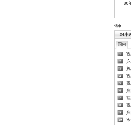
80
锘�
24小
国内
[
1
[
2
[
3
[
4
[
5
[
6
[焦
7
[
8
[
9
[
10