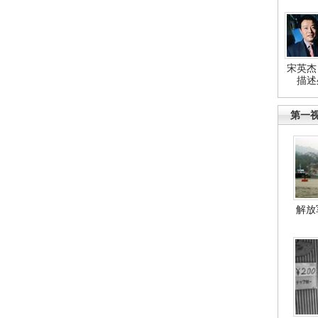
宋英杰
描述
第一
解放