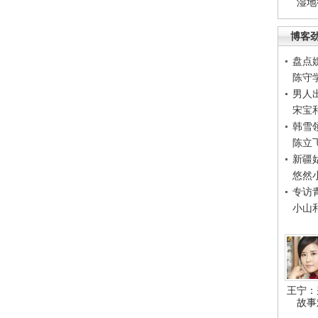
湿地
博客
盘点
陈守
男人
宋宝
韩雪
陈立
新疆
悠然
专访
小山
王宁：
故事