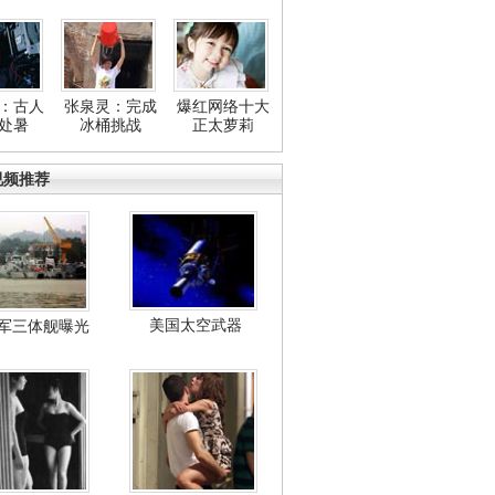
：古人
张泉灵：完成
爆红网络十大
处暑
冰桶挑战
正太萝莉
视频推荐
美国太空武器
军三体舰曝光