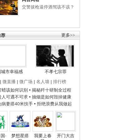
交警拔枪逼停酒驾该不该？
推荐
更多>>
国城市幸福感
不孝七宗罪
|
微直播
|
微广场
|
名人墙
|
排行榜
子打蜡该如何识别
• 揭秘歼十研制全过程
种贵人可遇不可求
• 抽烟是如何毁掉健康
人为病妻搭40米扶手
• 拒绝浪费从我做起
国·
梦想星搭
我要上春
开门大吉