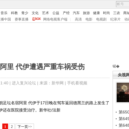
音乐
科教
青少
文化
艺术
公益
产经
汽车
旅游
健康
时尚
三农
商
直播中国
赛事直播
网络电视客户端
|
高清
电影
电视剧
纪录片
动
阿里 代伊遭遇严重车祸受伤
锘�
央视
:40 |
进入复兴论坛
| 来源：新华网 |
手机看视频
朗足坛名宿阿里 代伊于17日晚在驾车返回德黑兰的路上发生了
伊还在医院接受治疗。新华社/法新
第65
第6
第6
1
2
下一页>>