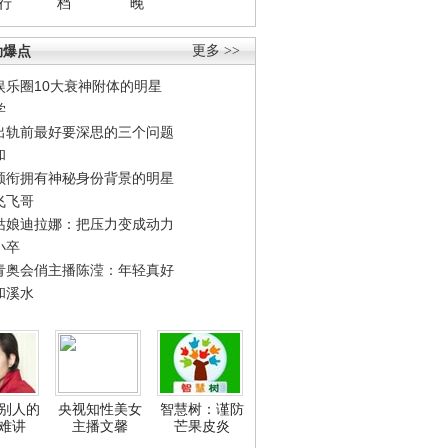
行
档
晚
劲爆点
更多 >>
娱乐圈10大衰神附体的明星
学
出轨前最好要深思的三个问题
和
领衔拥有神秘身份背景的明星
飞飞哥
姑娘迪拉娜：把压力变成动力
小卒
青奥会俏主播陈滢：年轻真好
和溪水
别人的
央视知性美女
智慧树：谨防
难讲
主播文馨
芒果皮炎