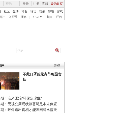
登录
注册
客服
设为首页
城
社区
微博
博客
论坛
访谈
邮箱
游戏
画片
公开课
播客
|
CCTV
频道
栏目
网评
更多
不戴口罩的元宵节彰显责
任
0期：谁来医治“环保焦虑症”
49期：无视公厕现状谈苍蝇是本末倒置
48期：环保逼出真相才能唤回碧水蓝天