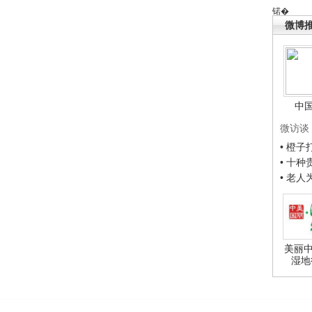
锘�
微博
中
微访谈
• 橙
• 十
• 老
美丽中
湿地