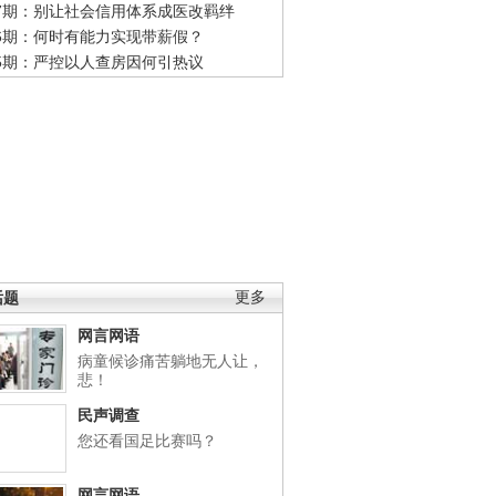
47期：别让社会信用体系成医改羁绊
46期：何时有能力实现带薪假？
45期：严控以人查房因何引热议
话题
更多
网言网语
病童候诊痛苦躺地无人让，
悲！
民声调查
您还看国足比赛吗？
网言网语