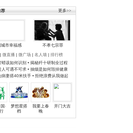
推荐
更多>>
国城市幸福感
不孝七宗罪
|
微直播
|
微广场
|
名人墙
|
排行榜
子打蜡该如何识别
• 揭秘歼十研制全过程
种贵人可遇不可求
• 抽烟是如何毁掉健康
人为病妻搭40米扶手
• 拒绝浪费从我做起
国·
梦想星搭
我要上春
开门大吉
行
档
晚