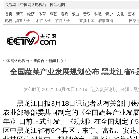
央视网
|
中国网络电视台
|
网站地图
首页
新闻
经济
体育
综艺
春晚
戏曲
音乐
科教
青少
文化
艺术
电视
频道大全
栏目大全
节目大全
直播中国
赛事直播
网络
中国网络电视台
>
新闻台
>
新闻中心
>
全国蔬菜产业发展规划公布 黑龙江省6
发布时间:2012年03月20日 02:19 |
进入复兴论坛
| 来源：黑
黑龙江日报3月18日讯记者从有关部门获
农业部等部委共同制定的《全国蔬菜产业发展规划(
年)》日前正式印发。《规划》在全国划定了5
区中黑龙江省有6个县区，东宁、富锦、安达