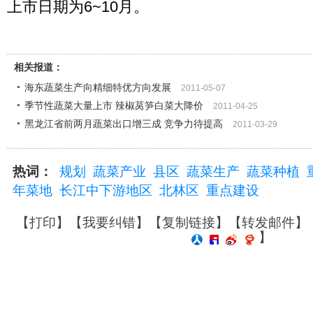
上市日期为6~10月。
相关报道：
海东蔬菜生产向精细特优方向发展
2011-05-07
季节性蔬菜大量上市 辣椒莴笋白菜大降价
2011-04-25
黑龙江省前两月蔬菜出口增三成 竞争力待提高
2011-03-29
热词：
规划
蔬菜产业
县区
蔬菜生产
蔬菜种植
年菜地
长江中下游地区
北林区
重点建设
【
打印
】【
我要纠错
】【
复制链接
】【
转发邮件
】
】