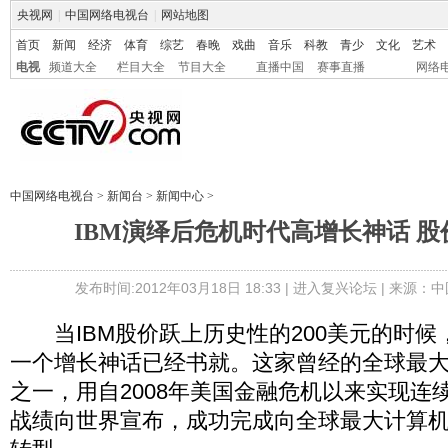
央视网
|
中国网络电视台
|
网站地图
首页
新闻
经济
体育
综艺
春晚
戏曲
音乐
科教
青少
文化
艺术
电视
频道大全
栏目大全
节目大全
直播中国
赛事直播
网络
中国网络电视台
>
新闻台
>
新闻中心
>
IBM演绎后危机时代高增长神话 
发布时间:2012年03月18日 18:33 |
进入复兴论坛
| 来源：中
当IBM股价跃上历史性的200美元的时候
一个增长神话已经书就。这家曾经的全球最
之一，用自2008年美国金融危机以来实现连
战绩向世界宣布，成功完成向全球最大计算