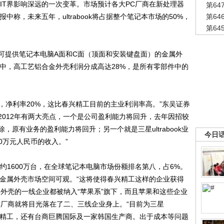
年IT界影响深远的一次变革。市场预计各大PC厂商在新处理器
第6
研报中称，未来五年，ultrabook将占据整个笔记本市场的50%，
第6
第6
提供笔记本电脑A面和C面（顶面和安装键盘面）的金属外
零部件中，高工艺铝合金外壳利润分成高达28%，是所有零部件中的
，净利率20%，这比春兴精工目前的主业利润率高。”东吴证券
2012年有两大亮点，一个是公司盈利能力将回升，去年因招较
原有业务的盈利能力将回升；另一个就是三星ultrabook业
今日
0万元人民币的收入。”
1600万台，在全球笔记本电脑市场份额排名第八，占6%。
ook金属外壳市场空间可观。“这将使得春兴精工这样的企业获得
外壳的一线企业都被纳入“苹果系”旗下，而且苹果和这些企业
C厂商就将目光落在了二、三线企业身上。“目前为三星
了春兴精工，还有台商巨腾国际及一家韩国生产商。出于成本等问题