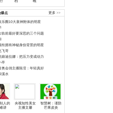
行
档
晚
劲爆点
更多 >>
娱乐圈10大衰神附体的明星
学
出轨前最好要深思的三个问题
和
领衔拥有神秘身份背景的明星
飞飞哥
姑娘迪拉娜：把压力变成动力
小卒
青奥会俏主播陈滢：年轻真好
和溪水
别人的
央视知性美女
智慧树：谨防
难讲
主播文馨
芒果皮炎