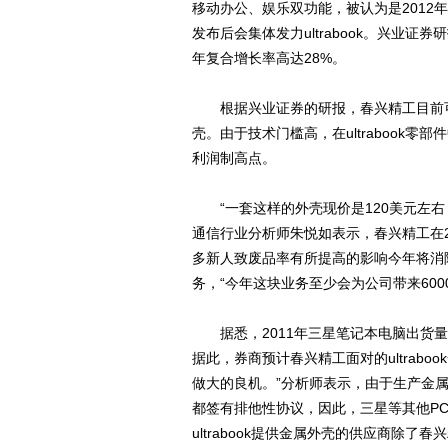
移动办公、娱乐双功能，被认为是2012
发布后会集体发力ultrabook。兴业证券
年复合增长率高达28%。
根据兴业证券的研报，春兴精工目前可
壳。由于技术门槛高，在ultrabook
利润制高点。
“一套这样的外壳现价是120美元左右
通信行业分析师朱悦如表示，春兴精工在
多新人致废品率有所提高的影响今年将消除，
务，“今年这块业务至少会为公司带来600
据悉，2011年三星笔记本电脑出货量约
据此，券商预计春兴精工面对的ultrab
做大的良机。”分析师表示，由于生产金属
都签有排他性协议，因此，三星等其他P
ultrabook提供金属外壳的供应商除