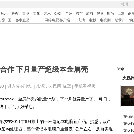
音乐
科教
青少
文化
艺术
公益
产经
汽车
旅游
健康
时尚
三农
商
直播中国
赛事直播
网络电视客户端
|
高清
电影
电视剧
纪录片
动
合作 下月量产超级本金属壳
锘�
央视
0 |
进入复兴论坛
| 来源：人民网 晓犁 |
手机看视频
rabook）金属外壳的批量计划，下个月就要量产了。”昨日，
师终于听到了好消息。
第65
由英特尔在2011年6月推出的一种笔记本电脑新产品。据悉，该产
第6
idge架构处理器，整个笔记本电脑总重量仅1公斤左右，从而实现
第6