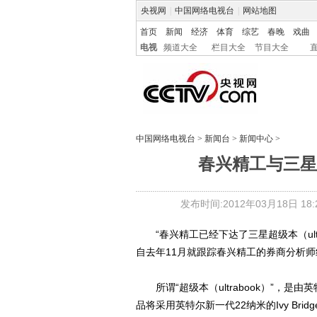
央视网
|
中国网络电视台
|
网站地图
首页
新闻
经济
体育
综艺
春晚
戏曲
电视
频道大全
栏目大全
节目大全
中国网络电视台
>
新闻台
>
新闻中心
>
春兴精工与三星
发布时间:2012年03月18日 18:2
“春兴精工已经下达了三星超级本（ult
自去年11月就跟踪春兴精工的券商分析
所谓“超级本（ultrabook）”，是
品将采用英特尔新一代22纳米的Ivy Br