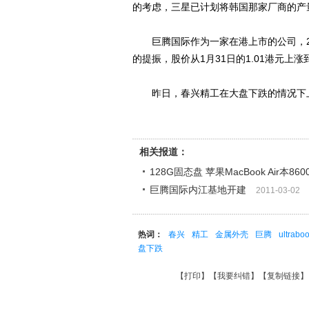
的考虑，三星已计划将韩国那家厂商的产
巨腾国际作为一家在港上市的公司，2月以
的提振，股价从1月31日的1.01港元上涨到
昨日，春兴精工在大盘下跌的情况下上涨2
相关报道：
128G固态盘 苹果MacBook Air本860
巨腾国际内江基地开建
2011-03-02
热词：
春兴
精工
金属外壳
巨腾
ultrabo
盘下跌
【
打印
】【
我要纠错
】【
复制链接
】