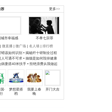
推荐
更多>>
国城市幸福感
不孝七宗罪
|
微直播
|
微广场
|
名人墙
|
排行榜
子打蜡该如何识别
• 揭秘歼十研制全过程
种贵人可遇不可求
• 抽烟是如何毁掉健康
人为病妻搭40米扶手
• 拒绝浪费从我做起
国·
梦想星搭
我要上春
开门大吉
行
档
晚