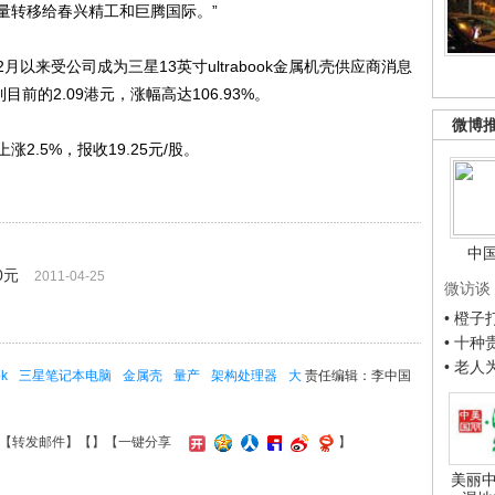
量转移给春兴精工和巨腾国际。”
来受公司成为三星13英寸ultrabook金属机壳供应商消息
目前的2.09港元，涨幅高达106.93%。
微博
.5%，报收19.25元/股。
中
0元
2011-04-25
微访谈
• 橙
• 十
• 老
ok
三星笔记本电脑
金属壳
量产
架构处理器
大
责任编辑：李中国
【
转发邮件
】【
】
【一键分享
】
美丽中