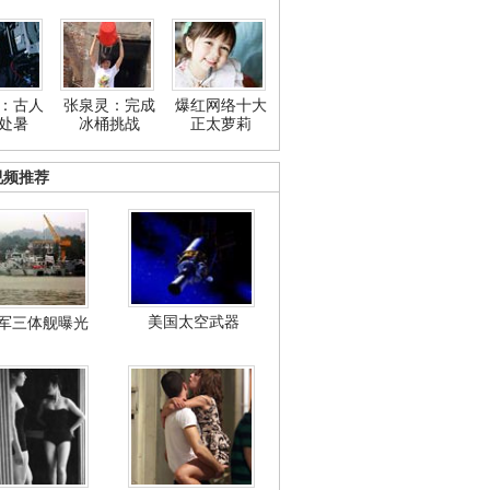
：古人
张泉灵：完成
爆红网络十大
处暑
冰桶挑战
正太萝莉
视频推荐
美国太空武器
军三体舰曝光