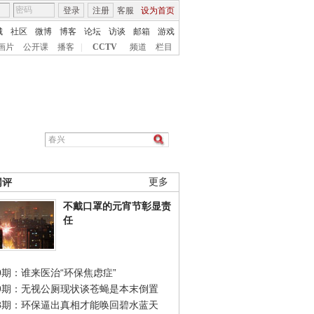
登录
注册
客服
设为首页
城
社区
微博
博客
论坛
访谈
邮箱
游戏
画片
公开课
播客
|
CCTV
频道
栏目
网评
更多
不戴口罩的元宵节彰显责
任
0期：谁来医治“环保焦虑症”
49期：无视公厕现状谈苍蝇是本末倒置
48期：环保逼出真相才能唤回碧水蓝天