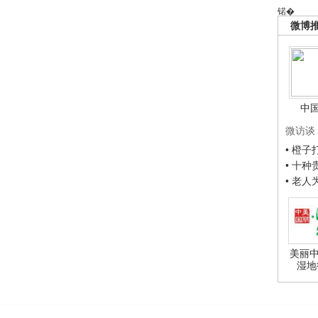
锘�
微博
中
微访谈
• 橙
• 十
• 老
美丽中
湿地