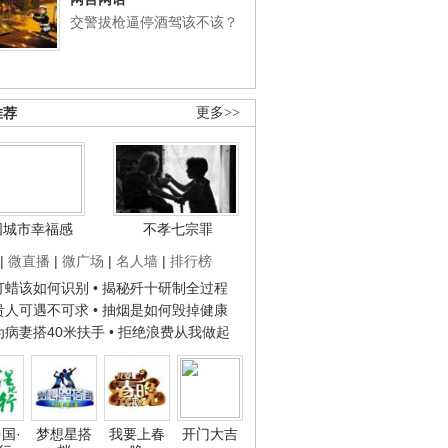
交警拔枪逼停酒驾该不该？
推荐
更多>>
国城市幸福感
不孝七宗罪
|
微直播
|
微广场
|
名人墙
|
排行榜
子打蜡该如何识别
• 揭秘歼十研制全过程
种贵人可遇不可求
• 抽烟是如何毁掉健康
人为病妻搭40米扶手
• 拒绝浪费从我做起
国·
梦想星搭
我要上春
开门大吉