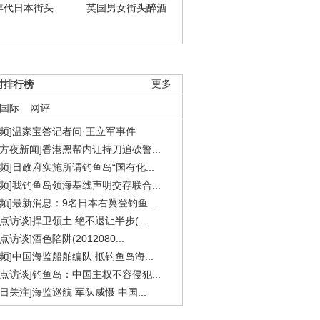
年代日本街头
英国男女街头醉酒
时排行榜
更多
国际
网评
视频]温家宝答记者问·王立军事件
东方夜新闻]香港黑帮内讧持刀追砍警...
视频]日政府实施所谓钓鱼岛“国有化...
视频]我钓鱼岛领海基线声明交存联合...
视频]最新消息：9名日本右翼登钓鱼...
焦点访谈]捍卫领土 绝不退让半步(...
点访谈]酒色陷阱(2012080...
视频]中国海监船舶编队 抵钓鱼岛海...
焦点访谈]钓鱼岛：中国主权不容侵犯...
今日关注]海监巡航 军队威慑 中国...