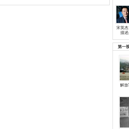
宋英杰
描述
第一
解放