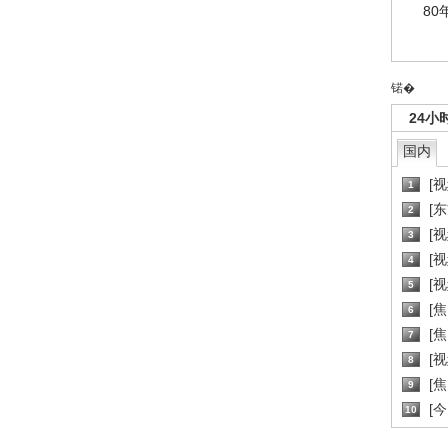
80
锘�
24小
国内
[
1
[
2
[
3
[
4
[
5
[
6
[焦
7
[
8
[
9
[
10