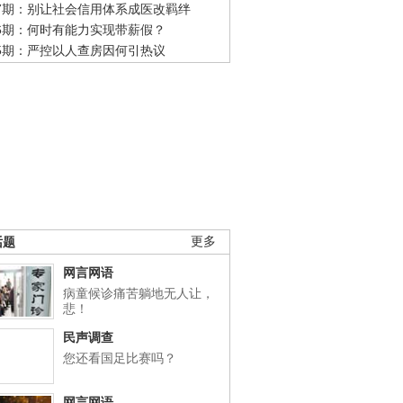
47期：别让社会信用体系成医改羁绊
46期：何时有能力实现带薪假？
45期：严控以人查房因何引热议
话题
更多
网言网语
病童候诊痛苦躺地无人让，
悲！
民声调查
您还看国足比赛吗？
网言网语