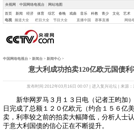
央视网
|
中国网络电视台
|
网站地图
首页
新闻
经济
体育
综艺
春晚
戏曲
音乐
科教
青少
文化
艺术
电视
频道大全
栏目大全
节目大全
直播中国
赛事直播
网络
中国网络电视台
>
新闻台
>
新闻中心
>
意大利成功拍卖120亿欧元国债
发布时间:2012年03月16日 00:07 |
进入复兴论坛
| 来源：
新华网罗马３月１３日电（记者王昀加）
日完成了总额１２０亿欧元（约合１５６亿
卖，利率较之前的拍卖大幅降低，分析人士
于意大利国债的信心正在不断提升。